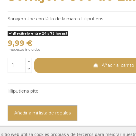
Sonajero Joe con Pito de la marca Lilliputiens
¡Recíbelo entre 24 y 72 horas!
9,99 €
Impuestos incluidos
Añadir al carrito
lilliputiens
pito
Añadir a mi lista de regalos
 sitio web utiliza cookies propias y de terceros para mejorar nuest