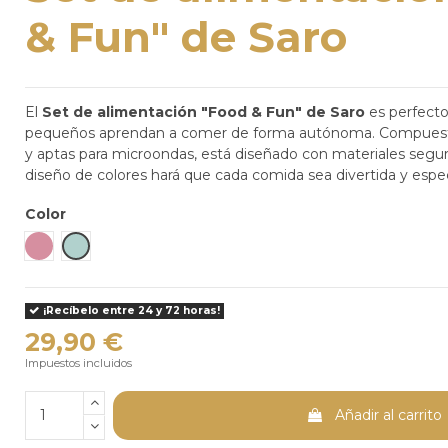
& Fun" de Saro
El
Set de alimentación "Food & Fun" de Saro
es perfecto
pequeños aprendan a comer de forma autónoma. Compuesto 
y aptas para microondas, está diseñado con materiales segur
diseño de colores hará que cada comida sea divertida y especial
Color
Rosa
Verde
¡Recíbelo entre 24 y 72 horas!
29,90 €
Impuestos incluidos
Añadir al carrito