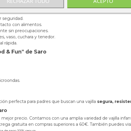
RECHAZAR TODO
ACEPTO
 seguridad.
tacto con alimentos.
ente sin preocupaciones.
es, vaso, cuchara y tenedor.
l rápida.
od & Fun" de Saro
icroondas.
ción perfecta para padres que buscan una vajilla
segura, resiste
aro
 mejor precio. Contamos con una amplia variedad de vajilla infan
ega gratuita en compras superiores a 60€. También puedes visit
ma de pago 100% segura.