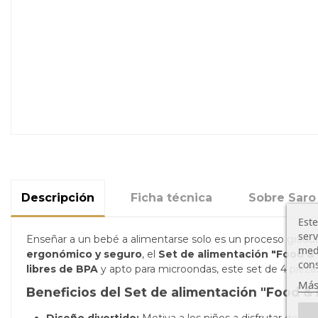
Descripción
Ficha técnica
Sobre Saro
Este
serv
Enseñar a un bebé a alimentarse solo es un proceso gradu
medi
ergonómico y seguro
, el
Set de alimentación "Food &
cons
libres de BPA
y apto para microondas, este set de 4 piez
Más
Beneficios del Set de alimentación "Food &
Diseño divertido:
Motiva a los niños a disfrutar de su