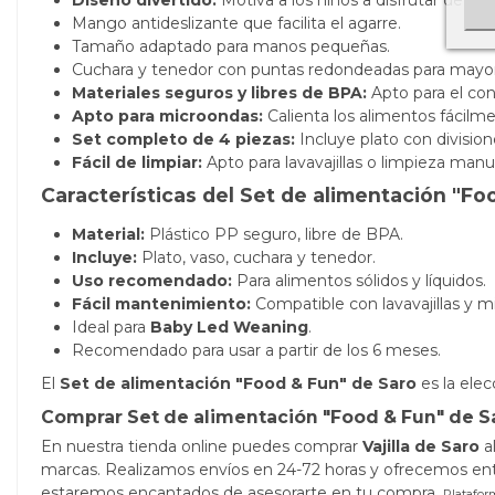
Mango antideslizante que facilita el agarre.
Tamaño adaptado para manos pequeñas.
Cuchara y tenedor con puntas redondeadas para mayor
Materiales seguros y libres de BPA:
Apto para el con
Apto para microondas:
Calienta los alimentos fácilm
Set completo de 4 piezas:
Incluye plato con division
Fácil de limpiar:
Apto para lavavajillas o limpieza manua
Características del Set de alimentación "Fo
Material:
Plástico PP seguro, libre de BPA.
Incluye:
Plato, vaso, cuchara y tenedor.
Uso recomendado:
Para alimentos sólidos y líquidos.
Fácil mantenimiento:
Compatible con lavavajillas y m
Ideal para
Baby Led Weaning
.
Recomendado para usar a partir de los 6 meses.
El
Set de alimentación "Food & Fun" de Saro
es la elec
Comprar Set de alimentación "Food & Fun" de S
En nuestra tienda online puedes comprar
Vajilla de Saro
al
marcas. Realizamos envíos en 24-72 horas y ofrecemos entr
estaremos encantados de asesorarte en tu compra.
Platafor