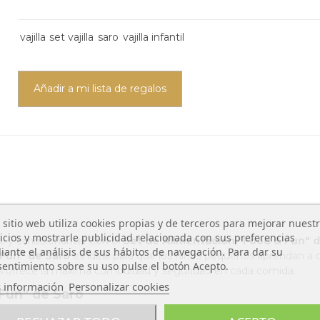
vajilla
set vajilla
saro
vajilla infantil
Añadir a mi lista de regalos
 sitio web utiliza cookies propias y de terceros para mejorar nuest
icios y mostrarle publicidad relacionada con sus preferencias
al y emocionante. Con el
Set de Alimentación "Food & Fun" 
ante el análisis de sus hábitos de navegación. Para dar su
 Fun"
de Saro
es ideal para que los niños pequeños aprendan 
entimiento sobre su uso pulse el botón Acepto.
as ofrece la máxima comodidad y seguridad en cada comida.
 información
Personalizar cookies
 Fun" de Saro
s comidas.