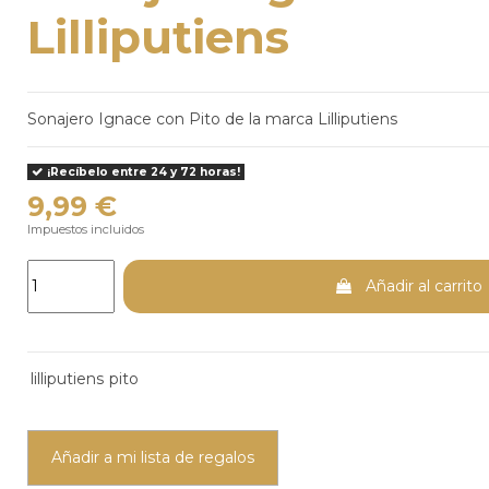
Lilliputiens
Sonajero Ignace con Pito de la marca Lilliputiens
¡Recíbelo entre 24 y 72 horas!
9,99 €
Impuestos incluidos
Añadir al carrito
lilliputiens
pito
Añadir a mi lista de regalos