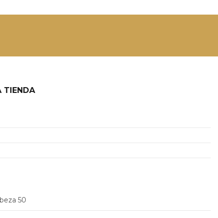
 TIENDA
2
abeza 50