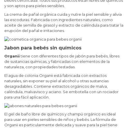
bebés certificada. Todos sus productos están libres de químicos
y son aptos para pieles sensibles.
La
crema de pañal orgánica
cuida y nutre la piel sensible y alivia
las escoduras. Fabricada con ingredientes naturales, como
aceite de semilla de girasol y extracto de caléndula para tratar la
erupción del pañal e irritaciones.
Jabon para bebés sin químicos
Organii
tiene con diferentes tipos de jabón para bebés, libres
de sustancias químicas, y fabricadas con elementos de la
naturaleza, con propiedades testadas.
El
agua de colonia Organii está fabricada con extractos
naturales,
sin exponer su piel al alcohol u otras sustancias
desagradables. Contiene extractos orgánicos de malva,
caléndula, malvavisco y aciano. Se embotella con un rociador
para una fácil aplicación.
El
gel de baño libre de químicos y champú orgánico
es ideal
para usar en pieles sensibles de niños y bebés. La fórmula de
Organii es particularmente delicada y suave para la piel tiene