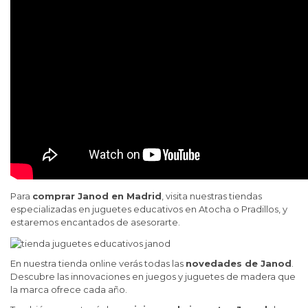
Para
comprar Janod en Madrid
, visita nuestras tiendas
especializadas en juguetes educativos en Atocha o Pradillos, y
estaremos encantados de asesorarte.
En nuestra tienda online verás todas las
novedades de Janod
.
Descubre las innovaciones en juegos y juguetes de madera que
la marca ofrece cada año.