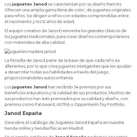
Los
juguetes Janod
se caracterizan por su diseño francés.
Ofrecen una amplia gama llena de color, de juguetes originales
para niños. Se dirigen a niños con edades comprendidas entre
el nacimiento y los 12 años de edad.
El equipo creativo de Janod reinventa los grandes clásicos de
los juguetes tradicionales, para crear diseños contemporáneos,
con materiales de alta calidad.
La filosofía de Janod parte de la base de que cada niño es
diferentes, por lo que crea juguetes inteligentes que les ayudan
a desarrollar todas sus habilidades a través del juego,
proporcionándoles autoconfianza.
Los
juguetes Janod
han recibido 54 premios por sus
beneficios educativos y la calidad de sus productos.
Muchos de
sus productos han sido premiados por su calidad y diseño, con
premios como Pal Award, ASTRA o Oppenheim Toy Portfolio.
Janod España
Descubre el catálogo de Juguetes Janod España en nuestra
tienda online y tiendas físicas en Madrid.
En el amplio catálogo de
Janod España
podemos encontrar