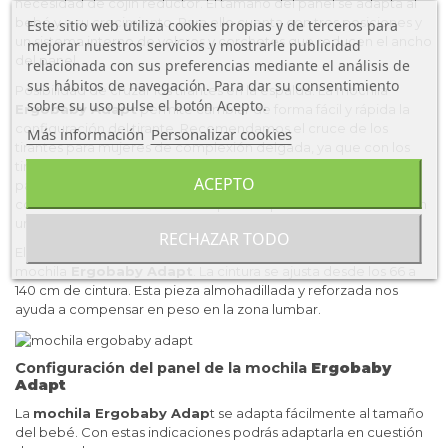
necesidad de cojín reductor. El tamaño del panel se adapta al
bebé y a su crecimiento. Para ello cuenta con tres posiciones y
Este sitio web utiliza cookies propias y de terceros para
un sistema interno de velcros y corchetes que reducen el ancho
mejorar nuestros servicios y mostrarle publicidad
del panel.
relacionada con sus preferencias mediante el análisis de
sus hábitos de navegación. Para dar su consentimiento
Posibilidad de cruzar los tirantes en la espalda. La mochila
sobre su uso pulse el botón Acepto.
Ergobaby Adapt
permite cambiar de forma fácil y rápida la
configuración del tirante. Recomendamos el cruce de los
Más información
Personalizar cookies
tirantes para mujeres de complexión delgada, ya que con los
tirantes ajustados al máximo suele quedar holgada. También
ACEPTO
para personas que por su complexión física se sientan más
cómodos con esta forma de repartir el peso. Los tirantes tienen
una longitud mínima de 73 cm y máxima de 124 cm.
RECHAZAR TODO
El refuerzo lumbar es una de las principales ventajas de la
mochila
Ergobaby Adapt
. La cintura se ajusta desde los 66 a
140 cm de cintura. Esta pieza almohadillada y reforzada nos
ayuda a compensar en peso en la zona lumbar.
Configuración del panel de la mochila
Ergobaby
Adapt
La
mochila Ergobaby Adap
t se adapta fácilmente al tamaño
del bebé. Con estas indicaciones podrás adaptarla en cuestión