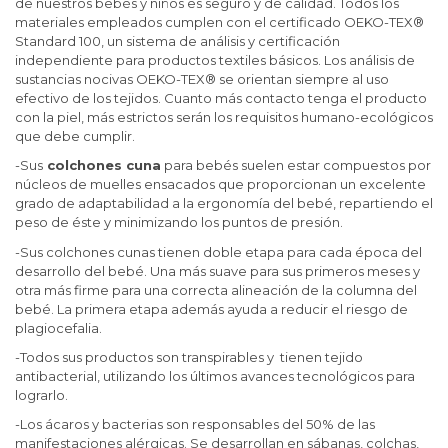
de nuestros bebés y niños es seguro y de calidad. Todos los
materiales empleados cumplen con el certificado
OEKO-TEX®
Standard 100
, un sistema de análisis y certificación
independiente para productos textiles básicos. Los análisis de
sustancias nocivas OEKO-TEX® se orientan siempre al uso
efectivo de los tejidos. Cuanto más contacto tenga el producto
con la piel, más estrictos serán los requisitos humano-ecológicos
que debe cumplir.
-Sus
colchones cuna
para bebés suelen estar
compuestos por
núcleos de muelles ensacados que proporcionan un excelente
grado de adaptabilidad a la ergonomía del bebé, repartiendo el
peso de éste y minimizando los puntos de presión.
-Sus colchones cunas tienen
doble etapa para cada época del
desarrollo del bebé. Una más suave para sus primeros meses y
otra más firme para una correcta alineación de la columna del
bebé. La primera etapa además ayuda a reducir el riesgo de
plagiocefalia.
-Todos sus productos son transpirables y tienen tejido
antibacterial, utilizando los últimos avances tecnológicos para
lograrlo.
-Los ácaros y bacterias son responsables del 50% de las
manifestaciones alérgicas. Se desarrollan en sábanas, colchas,