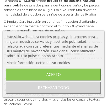
La marca
Oli&Caro
l ofrece
juguetes de caucho natural
para bebés
destinados para la dentición, el baño y los juegos
sensoriales para niños de 0+; y el Do It Yourself, una divertida
manualidad de algodón para niños de a partir de los 6+ años.
Olimpia y Carolina están en continua innovación diseñando y
expandiendo la marca por todo el mundo. Oli&Carol tiene
presencia mundial en más de 80 países.
Este sitio web utiliza cookies propias y de terceros para
Las almas creativas detrás de la marca son Olimpia y Carolina,
mejorar nuestros servicios y mostrarle publicidad
dos hermanas que empezaron la compañía cuando sólo tenían
relacionada con sus preferencias mediante el análisis de
21 y 16 años.
sus hábitos de navegación. Para dar su consentimiento
Oli&Carol
además es una marca respetuosa con el medio
sobre su uso pulse el botón Acepto.
ambiente especializada en el diseño de juguetes naturales para
Más información
Personalizar cookies
padres modernos y sus hijos.
La marca trabaja en ofrecer juguetes sin plástico hechos con
ACEPTO
materias primas 100% naturales que enriquezcan el crecimiento,
la educación, las habilidades y la creatividad de los niños desde
pequeños.
RECHAZAR TODO
Hecho con caucho 100% natural de los árboles Hevea. ¡Di no a
los juguetes sintéticos y de plástico! Flexibles y suaves, fáciles de
sujetar y seguros de morder. A las encías les encanta la textura
del caucho Hevea.