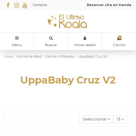
Contacto
Reservar cita en tienda
0
Menu
Buscar
Iniciar sesión
Carrito
Inicio
Carritos de Bebé
Carritos UPPAbaby
UppaBaby Cruz V2
UppaBaby Cruz V2
Seleccionar
13