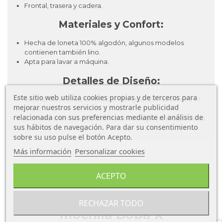
Frontal, trasera y cadera.
Materiales y Confort:
Hecha de loneta 100% algodón, algunos modelos
contienen también lino.
Apta para lavar a máquina.
Detalles de Diseño:
Este sitio web utiliza cookies propias y de terceros para
Bolsillo en el cinturón para poder guardar las llaves o el
mejorar nuestros servicios y mostrarle publicidad
móvil.
relacionada con sus preferencias mediante el análisis de
Correa para sujetar tu bolso o tote bag mientras porteas.
sus hábitos de navegación. Para dar su consentimiento
sobre su uso pulse el botón Acepto.
Más información
Personalizar cookies
ACEPTO
Características Técnicas de la
RECHAZAR TODO
mochila Boba X