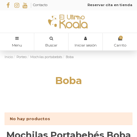
Contacto
Reservar cita en tienda
0
Menu
Buscar
Iniciar sesión
Carrito
Inicio
Porteo
Mochilas portabebés
Boba
Boba
No hay productos
Mochilas Portabebés Boba