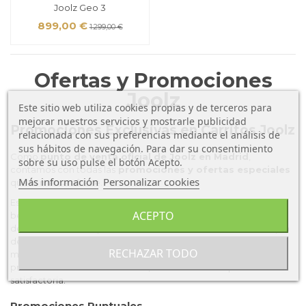
Joolz Geo 3
899,00 €
1.299,00 €
Ofertas y Promociones
Joolz
Este sitio web utiliza cookies propias y de terceros para
mejorar nuestros servicios y mostrarle publicidad
Promociones Exclusivas en Carritos Joolz
relacionada con sus preferencias mediante el análisis de
sus hábitos de navegación. Para dar su consentimiento
Como
punto de venta oficial de Joolz en Madrid
,
sobre su uso pulse el botón Acepto.
contamos con todas las
promociones y ofertas especiales
Más información
Personalizar cookies
que la marca ofrece.
Esto incluye descuentos puntuales, regalos adicionales y
ACEPTO
beneficios exclusivos para nuestros clientes. Mantente al tanto
de nuestras ofertas para obtener el máximo valor en tu compra
de un carrito Joolz.Al elegir El Último Koala, aseguras no solo el
RECHAZAR TODO
mejor precio, sino también acceso a todas las ventajas y
promociones directas de Joolz, haciendo tu compra aún más
satisfactoria.
Promociones Puntuales