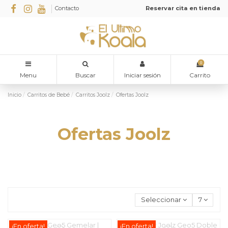
Contacto
Reservar cita en tienda
0
Menu
Buscar
Iniciar sesión
Carrito
Inicio
Carritos de Bebé
Carritos Joolz
Ofertas Joolz
Ofertas Joolz
Seleccionar
7
¡En oferta!
¡En oferta!