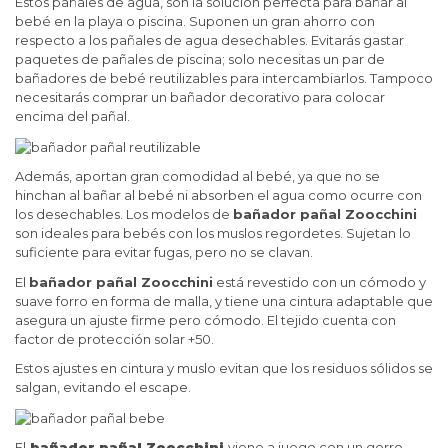
Estos pañales de agua, son la solución perfecta para bañar al
bebé en la playa o piscina. Suponen un gran ahorro con
respecto a los pañales de agua desechables. Evitarás gastar
paquetes de pañales de piscina; solo necesitas un par de
bañadores de bebé reutilizables para intercambiarlos. Tampoco
necesitarás comprar un bañador decorativo para colocar
encima del pañal.
Además, aportan gran comodidad al bebé, ya que no se
hinchan al bañar al bebé ni absorben el agua como ocurre con
los desechables. Los modelos de
bañador pañal Zoocchini
son ideales para bebés con los muslos regordetes. Sujetan lo
suficiente para evitar fugas, pero no se clavan.
El
bañador pañal Zoocchini
está revestido con un cómodo y
suave forro en forma de malla, y tiene una cintura adaptable que
asegura un ajuste firme pero cómodo. El tejido cuenta con
factor de protección solar +50.
Estos ajustes en cintura y muslo evitan que los residuos sólidos se
salgan, evitando el escape.
El
bañador pañal Zoocchini
viene a juego con un gorro.