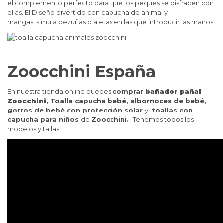
el complemento perfecto para que los peques se disfracen con
ellas. El
Diseño divertido con capucha de animal y
mangas, simula pezuñas o aletas en las que introducir las manos.
Zoocchini España
En nuestra tienda online puedes
comprar
bañador pañal
Zoocchini
,
Toalla capucha bebé, albornoces de bebé,
gorros de bebé con protección solar
y
toallas con
capucha para niños
de
Zoocchini.
Tenemos todos los
modelos y tallas.