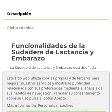
Descripción
Ficha técnica
Funcionalidades de la
Sudadera de Lactancia y
Embarazo
La Sudadera de Lactancia y Embarazo está diseñada
para ofrecer comodidad y versatilidad durante las
etapas clave de la maternidad.
Este sitio web utiliza cookies propias y de terceros para
mejorar nuestros servicios y mostrarle publicidad
Su
diseño de corte recto
no solo aporta un toque de
relacionada con sus preferencias mediante el análisis de
estilo, sino que también permite un
ajuste flexible
sus hábitos de navegación. Para dar su consentimiento
durante el embarazo, adaptándose al crecimiento del
sobre su uso pulse el botón Acepto.
vientre. Además, esta sudadera cuenta con
características específicas para la lactancia.
Más información
Personalizar cookies
Dispone de
accesos discretos
que facilitan
la