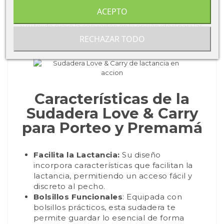
alimentación del bebé
en cualquier momento y lugar,
ACEPTO
sin sacrificar la comodidad ni el estilo. Su diseño amplio
y su tejido suave la convierten en la opción ideal para las
madres que buscan una prenda multifuncional que les
RECHAZAR TODO
acompañe antes, durante y después del embarazo.
Características de la
Sudadera Love & Carry
para Porteo y Premamá
Facilita la Lactancia:
Su diseño
incorpora características que facilitan la
lactancia, permitiendo un acceso fácil y
discreto al pecho.
Bolsillos Funcionales
: Equipada con
bolsillos prácticos, esta sudadera te
permite guardar lo esencial de forma