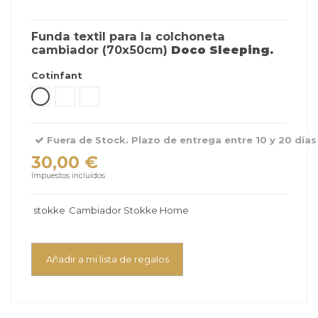
Funda textil para la colchoneta
cambiador (70x50cm)
Doco Sleeping.
Cotinfant
Sena Verde Menta
Sena Blanco Arena
Silva Camel
Fuera de Stock. Plazo de entrega entre 10 y 20 días 
30,00 €
Impuestos incluidos
stokke
Cambiador Stokke Home
Añadir a mi lista de regalos