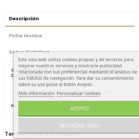
Descripción
Ficha técnica
Sobre Cotinfant
Este sitio web utiliza cookies propias y de terceros para
mejorar nuestros servicios y mostrarle publicidad
Caracteristicas de la funda para el cambiador
relacionada con sus preferencias mediante el análisis de
Doco Sleeping
sus hábitos de navegación. Para dar su consentimiento
sobre su uso pulse el botón Acepto.
Textil de tela de muselina.
Lavado en frío o 30º. No recomendamos usar
Más información
Personalizar cookies
productos abrasivos.
No se incluye la colchoneta del cambiador.
ACEPTO
RECHAZAR TODO
También podría interesarle