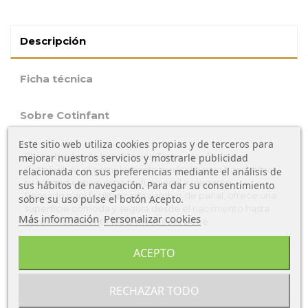
Descripción
Ficha técnica
Sobre Cotinfant
Este sitio web utiliza cookies propias y de terceros para
El cambiador de la colección Tesori, diseñado por
mejorar nuestros servicios y mostrarle publicidad
Cotinfant, es el complemento perfecto para transformar
relacionada con sus preferencias mediante el análisis de
tu cómoda en un espacio funcional y elegante.
sus hábitos de navegación. Para dar su consentimiento
Pensado para facilitar cada cambio de pañal, ofrece una
sobre su uso pulse el botón Acepto.
superficie cómoda y segura desde el nacimiento hasta
Más información
Personalizar cookies
aproximadamente los 12 meses del bebé.
Características Cambiador para cómoda Tesori
ACEPTO
Medidas interiores: 700 x 500 mm
Dimensiones: 54 (ancho) x 72 (fondo) x 10 (alto) cm
RECHAZAR TODO
Material MDF lacado blanco