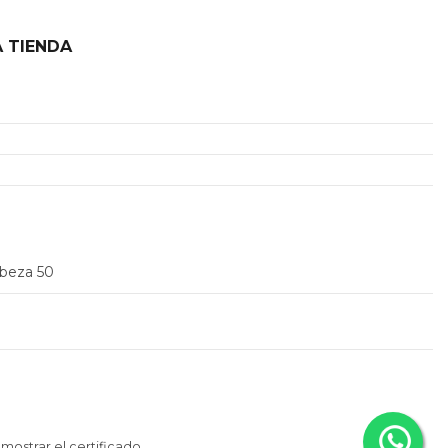
 TIENDA
2
abeza 50
 mostrar el certificado
.