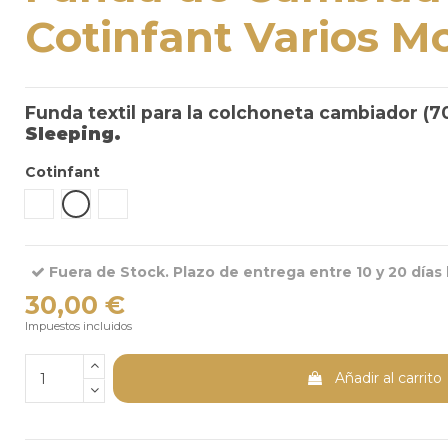
Cotinfant Varios M
Funda textil para la colchoneta cambiador (
Sleeping.
Cotinfant
Sena Verde Menta
Sena Blanco Arena
Silva Camel
Fuera de Stock. Plazo de entrega entre 10 y 20 días 
30,00 €
Impuestos incluidos
Añadir al carrito