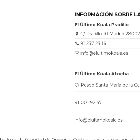
INFORMACIÓN SOBRE LA
El Último Koala Pradillo
C/ Pradillo 10 Madrid 2800
91 237 23 16
info@elultimokoala.es
El Último Koala Atocha
C/ Paseo Santa María de la C
91 001 92 47
info@elultimokoala.es
ado por la Sociedad de Opiniones Contrastadas,
haga clic aquí para