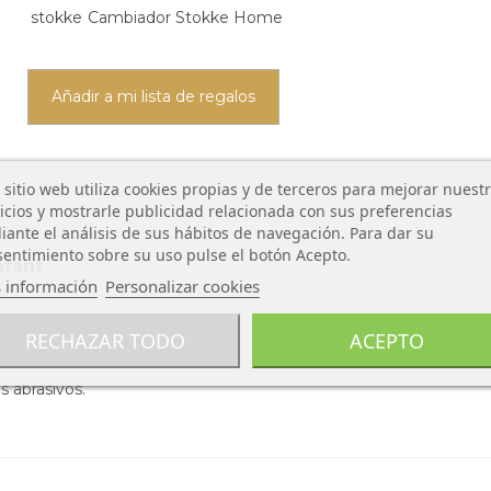
stokke
Cambiador Stokke Home
Añadir a mi lista de regalos
 sitio web utiliza cookies propias y de terceros para mejorar nuest
icios y mostrarle publicidad relacionada con sus preferencias
ante el análisis de sus hábitos de navegación. Para dar su
entimiento sobre su uso pulse el botón Acepto.
nfant
 información
Personalizar cookies
Doco Sleeping
RECHAZAR TODO
ACEPTO
 abrasivos.