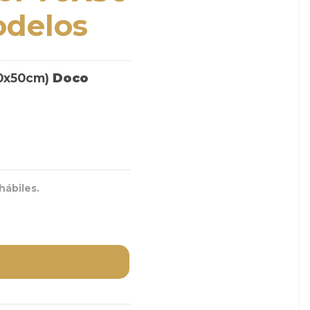
odelos
70x50cm)
Doco
hábiles.