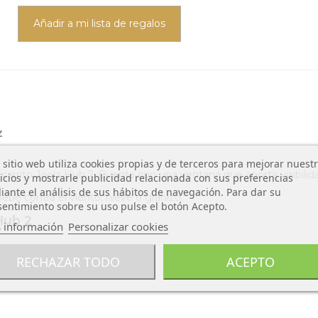
Añadir a mi lista de regalos
z
 sitio web utiliza cookies propias y de terceros para mejorar nuest
 carrito Joolz Hub 2. Cuenta con una ventana que aporta visibilid
icios y mostrarle publicidad relacionada con sus preferencias
ante el análisis de sus hábitos de navegación. Para dar su
ebé contra el viento, nieve o granizo.
entimiento sobre su uso pulse el botón Acepto.
Hub 2
 información
Personalizar cookies
o
RECHAZAR TODO
ACEPTO