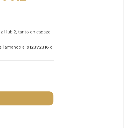
olz Hub 2, tanto en capazo
ne llamando al
912372316
o