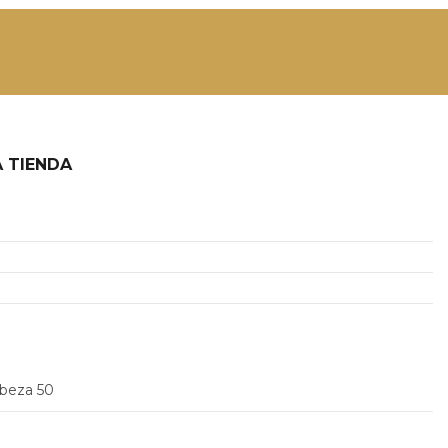
 TIENDA
2
abeza 50