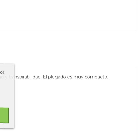
ros
ad y transpirabilidad. El plegado es muy compacto.