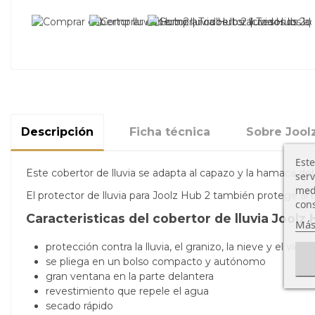
Descripción
Ficha técnica
Sobre Jool
Este
Este cobertor de lluvia se adapta al capazo y la hamaca del
serv
medi
El protector de lluvia para Joolz Hub 2 también protege al b
cons
Caracteristicas del cobertor de lluvia Joolz 
Más
protección contra la lluvia, el granizo, la nieve y el vient
se pliega en un bolso compacto y autónomo
gran ventana en la parte delantera
revestimiento que repele el agua
secado rápido