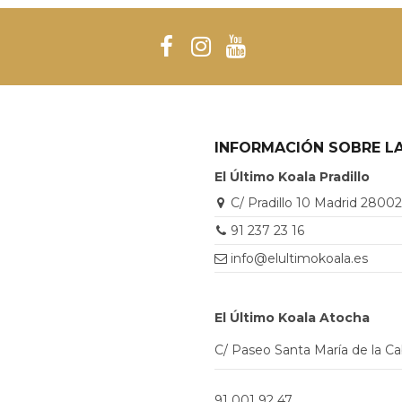
INFORMACIÓN SOBRE LA
El Último Koala Pradillo
C/ Pradillo 10 Madrid 2800
91 237 23 16
info@elultimokoala.es
El Último Koala Atocha
C/ Paseo Santa María de la C
91 001 92 47