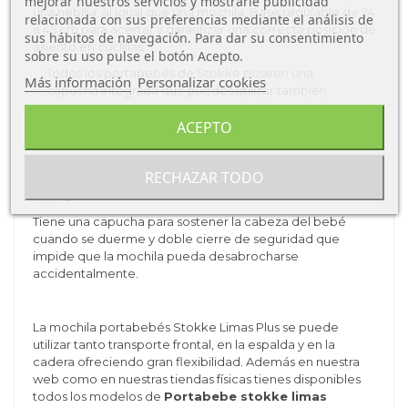
mejorar nuestros servicios y mostrarle publicidad
una hebilla, al igual que una mochila. Base regulable de 24
relacionada con sus preferencias mediante el análisis de
a 45 cm para acertar y garantizar una correcta posición de
sus hábitos de navegación. Para dar su consentimiento
asiento en cuclillas.
sobre su uso pulse el botón Acepto.
Todos los portabebés de Stokke poseen una
Más información
Personalizar cookies
capucha integrada que puedes utilizar también
como un reposacabezas para tu bebé si todavía no
ACEPTO
puede sujetar la cabeza solo. La capucha se usa,
igualmente, para proteger contra el viento, el sol o
simplemente para dar un soporte extra a la cabecita
RECHAZAR TODO
de tu bebé mientras duerme evitando la
plagiocefalia, cólicos, etc.
Tiene una capucha para sostener la cabeza del bebé
cuando se duerme y doble cierre de seguridad que
impide que la mochila pueda desabrocharse
accidentalmente.
La mochila portabebés Stokke Limas Plus se puede
utilizar tanto transporte frontal, en la espalda y en la
cadera ofreciendo gran flexibilidad. Además en nuestra
web como en nuestras tiendas físicas tienes disponibles
todos los modelos de
Portabebe stokke limas