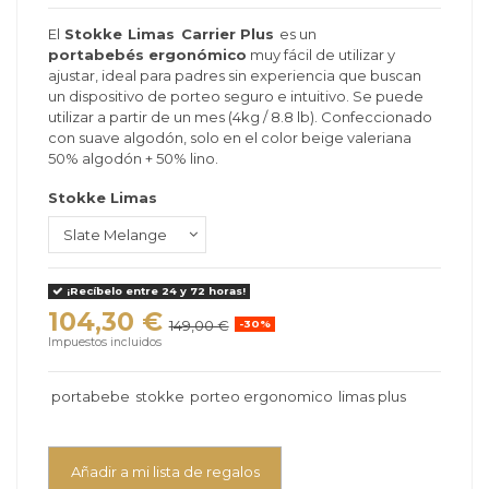
El
Stokke
Limas
Carrier Plus
es un
portabebés
ergonómico
muy fácil de utilizar y
ajustar, ideal para padres sin experiencia que buscan
un dispositivo de porteo seguro e intuitivo. Se puede
utilizar a partir de un mes (4kg / 8.8 lb). Confeccionado
con suave algodón, solo en el color beige valeriana
50% algodón + 50% lino.
Stokke Limas
¡Recíbelo entre 24 y 72 horas!
104,30 €
149,00 €
-30%
Impuestos incluidos
portabebe
stokke
porteo ergonomico
limas plus
Añadir a mi lista de regalos