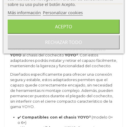
sobre su uso pulse el botón Acepto.
Más información
Personalizar cookies
Ficha técnica
ACEPTO
Sobre Babyzen
RECHAZAR TODO
Los
Adaptadores para Capazo YOYO – Ref. 596601
son el accesorio imprescindible para fijar el
capazo
YOYO
al chasis del cochecito
YOYO²
. Con estos
adaptadores podrás instalar y retirar el capazo fácilmente,
manteniendo la ligereza y funcionalidad del cochecito.
Diseñados específicamente para ofrecer una conexión
segura y estable, estos adaptadores permiten que el
capazo quede correctamente encajado, sin necesidad
de herramientas ni montaje complejo. Además, pueden
permanecer puestos durante el plegado del cochecito,
sin interferir con el cierre compacto característico de la
gama YOYO.
✔️
Compatibles con el chasis YOYO²
(modelo 0+
o 6+)