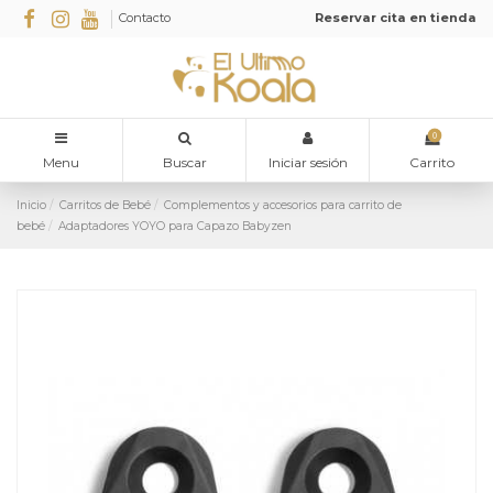
Contacto
Reservar cita en tienda
0
Menu
Buscar
Iniciar sesión
Carrito
Inicio
Carritos de Bebé
Complementos y accesorios para carrito de
bebé
Adaptadores YOYO para Capazo Babyzen