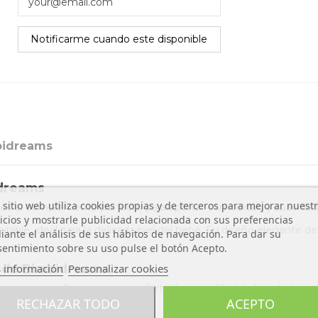
bidreams
idreams
 sitio web utiliza cookies propias y de terceros para mejorar nuest
es el complemento perfecto para aportar comodidad y suavidad al
icios y mostrarle publicidad relacionada con sus preferencias
pirable, ideal para la delicada piel del bebé. Su diseño elegante de
ante el análisis de sus hábitos de navegación. Para dar su
entimiento sobre su uso pulse el botón Acepto.
 información
Personalizar cookies
t de Bimbidreams
a una superficie suave y confortable para el bebé durante los p
RECHAZAR TODO
ACEPTO