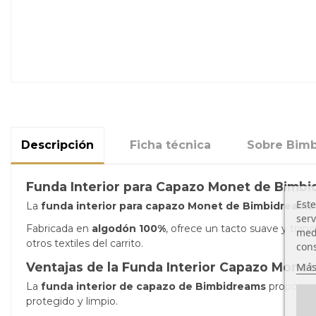
Descripción
Ficha técnica
Sobre Bim
Funda Interior para Capazo Monet de Bimb
Este
La
funda interior para capazo Monet de Bimbidreams
serv
Fabricada en
algodón 100%
, ofrece un tacto suave y trans
medi
otros textiles del carrito.
cons
Más
Ventajas de la Funda Interior Capazo Mone
La
funda interior de capazo de Bimbidreams
proporcion
protegido y limpio.