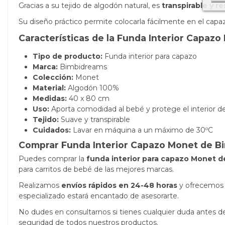
Gracias a su tejido de algodón natural, es
transpirable y r
Su diseño práctico permite colocarla fácilmente en el capa
Características de la Funda Interior Capaz
Tipo de producto:
Funda interior para capazo
Marca:
Bimbidreams
Colección:
Monet
Material:
Algodón 100%
Medidas:
40 x 80 cm
Uso:
Aporta comodidad al bebé y protege el interior d
Tejido:
Suave y transpirable
Cuidados:
Lavar en máquina a un máximo de 30ºC
Comprar Funda Interior Capazo Monet de B
Puedes comprar la
funda interior para capazo Monet 
para carritos de bebé de las mejores marcas.
Realizamos
envíos rápidos en 24-48 horas
y ofrecemos e
especializado estará encantado de asesorarte.
No dudes en consultarnos si tienes cualquier duda antes de 
seguridad de todos nuestros productos.