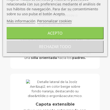
relacionada con sus preferencias mediante el análisis de
sus hábitos de navegación. Para dar su consentimiento
sobre su uso pulse el botón Acepto.
Más información
Personalizar cookies
Elegancia y funcionalidad en uno
ACEPTO
Compatible con el chasis Joolz Aer²
, se
integra de forma elegante manteniendo un
RECHAZAR TODO
diseño elegante, funcional y ultraligero.
Convierte fácilmente tu carrito Joolz Aer² en
una
silla orientada
hacia los
padres.
Capota extensible