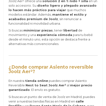
Joolz Aer² ofrece una
solución 2 en 1: nido + silla
en un
solo accesorio. Su
diseño ligero y plegado avanzado
lo hacen más práctico para viajar
que muchos
modelos estándar. Además,
mantiene el estilo y
acabados premium de Joolz
, sin renunciar a
funcionalidad ni movilidad urbana.
Si buscas
minimizar piezas
, tener
libertad
de
movimiento y una
experiencia cómoda
para tu bebé
desde el minuto uno, esta opción se destaca frente a
alternativas más convencionales.
¿Donde comprar Asiento reversible
Joolz Aer²?
En nuestra
tienda online
puedes comprar Asiento
Reversible
Nest to Seat Joolz Aer²
al
mejor precio
garantizado
. El envío es gratuito.
Si buscas un punto de venta de Joolz en Madrid, puedes
venir a nuestras tiendas físicas en Madrid en
calle
Pradillo
y en
Paseo Santa María de la Cabeza,
para