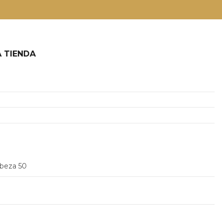
 TIENDA
2
abeza 50