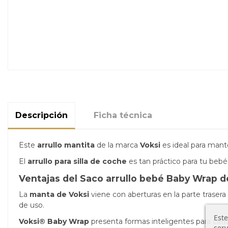
Descripción
Ficha técnica
Este
arrullo mantita
de la marca
Voksi
es ideal par
a mante
El
arrullo para silla de coche
es
tan práctico para tu beb
Ventajas del Saco arrullo bebé Baby Wrap d
La
manta de Voksi
viene con
aberturas en la parte trasera
de uso.
Este
Voksi® Baby Wrap
presenta formas inteligentes para cerr
serv