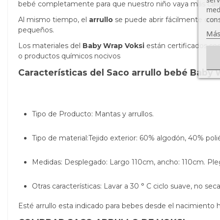
bebé completamente para que nuestro niño vaya más calie
medi
cons
Al mismo tiempo, el
arrullo
se puede abrir fácilmente con 
pequeños.
Más
Los materiales del
Baby Wrap Voksi
están certificados se
o productos químicos nocivos
Características del Saco arrullo bebé Baby 
Tipo de Producto: Mantas y arrullos.
Tipo de material:Tejido exterior: 60% algodón, 40% polié
Medidas:
Desplegado: Largo 110cm, ancho: 110cm.
Ple
Otras características: Lavar a 30 ° C ciclo suave, no sec
Esté arrullo esta indicado para bebes desde el nacimiento