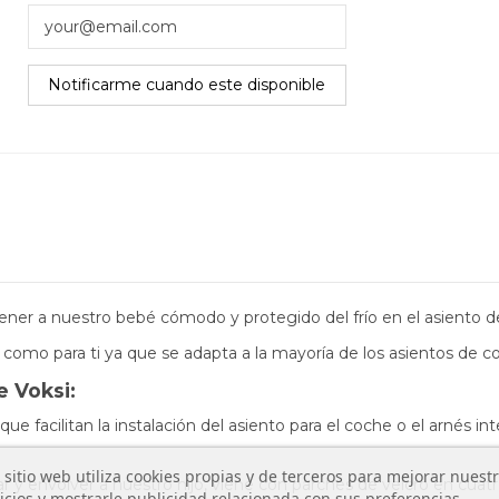
ner a nuestro bebé cómodo y protegido del frío en el
asiento d
é como para ti ya que
se adapta a la mayoría de los asientos de co
e Voksi:
 que facilitan la instalación del asiento para el coche o el arnés i
 sitio web utiliza cookies propias y de terceros para mejorar nuest
ar y envolver a nuestro hijo, viene con parches de velcro en cua
icios y mostrarle publicidad relacionada con sus preferencias