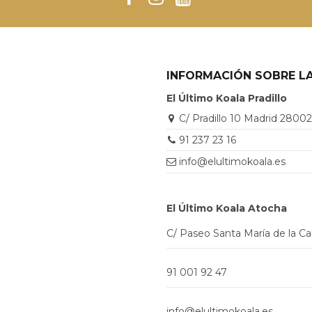
INFORMACIÓN SOBRE LA
El Último Koala Pradillo
C/ Pradillo 10 Madrid 2800
91 237 23 16
info@elultimokoala.es
El Último Koala Atocha
C/ Paseo Santa María de la C
91 001 92 47
info@elultimokoala.es