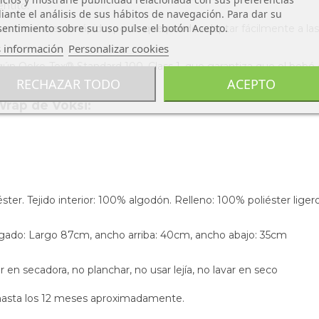
ntito.
ante el análisis de sus hábitos de navegación. Para dar su
entimiento sobre su uso pulse el botón Acepto.
un movimiento rápido, por lo que puede adaptar fácilmente a las
 información
Personalizar cookies
gún Oeko-Tex® Standard 100, Class 1,
que garantiza que el bebé 
RECHAZAR TODO
ACEPTO
Wrap de Voksi:
ster. Tejido interior: 100% algodón.
Relleno: 100% poliéster lige
gado: Largo 87cm, ancho arriba: 40cm, ancho abajo: 35cm
ar en secadora, no planchar, no usar lejía, no lavar en seco
 hasta los 12 meses aproximadamente.