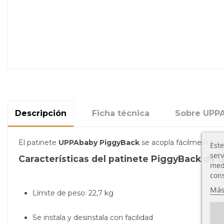
Descripción
Ficha técnica
Sobre UPP
El patinete
UPPAbaby PiggyBack
se acopla fácilmente a 
Este
serv
Características del patinete PiggyBack de 
medi
cons
Más
Límite de peso: 22,7 kg
Se instala y desinstala con facilidad