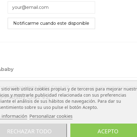
Ababy
los
carritos Uppa Baby Cruz V2
. Permite que el hermano mayo
 sitio web utiliza cookies propias y de terceros para mejorar nuest
icios y mostrarle publicidad relacionada con sus preferencias
UPPababy Cruz V2:
ante el análisis de sus hábitos de navegación. Para dar su
entimiento sobre su uso pulse el botón Acepto.
 información
Personalizar cookies
RECHAZAR TODO
ACEPTO