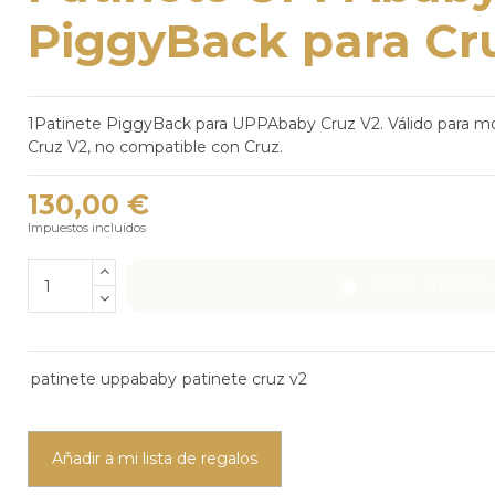
PiggyBack para Cr
1Patinete PiggyBack para UPPAbaby Cruz V2. Válido para m
Cruz V2, no compatible con Cruz.
130,00 €
Impuestos incluidos
Añadir al carrito
patinete uppababy
patinete cruz v2
Añadir a mi lista de regalos