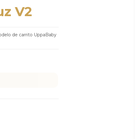
uz V2
odelo de carrito UppaBaby