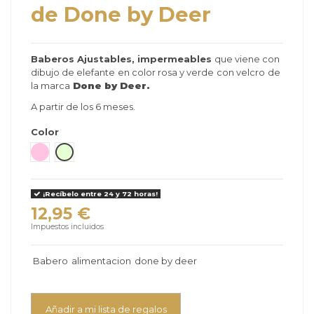
de Done by Deer
Baberos Ajustables, impermeables
que viene con
dibujo de
elefante
en color rosa y verde
con velcro
de
la marca
Done by Deer.
A partir de los 6 meses.
Color
Rosa
Verde pastel
¡Recíbelo entre 24 y 72 horas!
12,95 €
Impuestos incluidos
Babero
alimentacion
done by deer
Añadir a mi lista de regalos