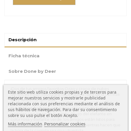
Descripción
Ficha técnica
Sobre Done by Deer
¡Dos de tus amigos favoritos Ozzo y croco de nubes
Este sitio web utiliza cookies propias y de terceros para
de felices están listos para hacer que la hora de la comida
mejorar nuestros servicios y mostrarle publicidad
sea menos complicada!.
relacionada con sus preferencias mediante el análisis de
El
práctico babero
viene con una pieza de tonos
sus hábitos de navegación. Para dar su consentimiento
pasteles, uno tiene el divertido dibujo del elefante en
sobre su uso pulse el botón Acepto.
color rosa y elefante verde; los amigos están listos para
Más información
Personalizar cookies
mantener a tu pequeño seco y limpio mientras hacen que
la hora de la comida sea muy divertida.