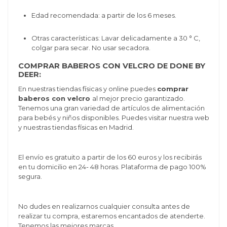
Edad recomendada: a partir de los 6 meses.
Otras características:
Lavar delicadamente a 30 ° C,
colgar para secar. No usar secadora.
COMPRAR BABEROS CON VELCRO DE DONE BY
DEER:
En nuestras tiendas físicas y online puedes
comprar
baberos con velcro
al mejor precio garantizado.
Tenemos una gran variedad de artículos de alimentación
para bebés y niños disponibles. Puedes visitar nuestra web
y nuestras tiendas físicas en Madrid.
El envío es gratuito a partir de los 60 euros y los recibirás
en tu domicilio en 24- 48 horas. Plataforma de pago 100%
segura.
No dudes en realizarnos cualquier consulta antes de
realizar tu compra, estaremos encantados de atenderte.
Tenemos las mejores marcas.