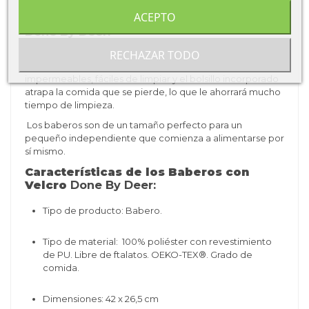
ACEPTO
Ventajas de los Baberos con Velcro de
Done By Deer:
Los Baberos de nubes felices tiene un cierre de velcros
RECHAZAR TODO
que lo hace muy fácil de poner y quitar. Son
impermeables, fáciles de limpiar y el bolsillo incorporado
atrapa la comida que se pierde, lo que le ahorrará mucho
tiempo de limpieza.
Los baberos son de un tamaño perfecto para un
pequeño independiente que comienza a alimentarse por
sí mismo.
Características de los Baberos con
Velcro
Done By Deer:
Tipo de producto: Babero.
Tipo de material:
100% poliéster con revestimiento
de PU.
Libre de ftalatos.
OEKO-TEX®.
Grado de
comida.
Dimensiones:
42 x 26,5 cm