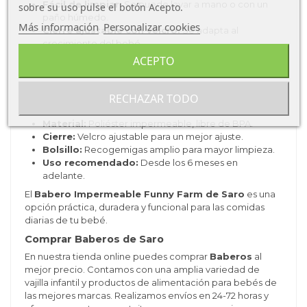
Fácil de limpiar:
Se puede lavar a mano o con un
sobre su uso pulse el botón Acepto.
paño húmedo.
Más información
Personalizar cookies
Cierre ajustable con velcro:
Se adapta al
crecimiento del bebé.
Diseño divertido:
Atractivo y motivador para los
ACEPTO
niños.
Características del Babero Impermeable
RECHAZAR TODO
Funny Farm de Saro
Material:
Poliéster impermeable, libre de BPA.
Cierre:
Velcro ajustable para un mejor ajuste.
Bolsillo:
Recogemigas amplio para mayor limpieza.
Uso recomendado:
Desde los 6 meses en
adelante.
El
Babero Impermeable Funny Farm de Saro
es una
opción práctica, duradera y funcional para las comidas
diarias de tu bebé.
Comprar Baberos de Saro
En nuestra tienda online puedes comprar
Baberos
al
mejor precio. Contamos con una amplia variedad de
vajilla infantil y productos de alimentación para bebés de
las mejores marcas. Realizamos envíos en 24-72 horas y