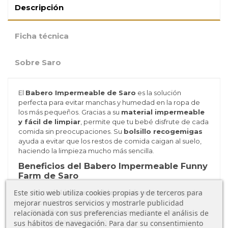
Descripción
Ficha técnica
Sobre Saro
El
Babero Impermeable de Saro
es la solución
perfecta para evitar manchas y humedad en la ropa de
los más pequeños. Gracias a su
material impermeable
y fácil de limpiar
, permite que tu bebé disfrute de cada
comida sin preocupaciones. Su
bolsillo recogemigas
ayuda a evitar que los restos de comida caigan al suelo,
haciendo la limpieza mucho más sencilla.
Beneficios del Babero Impermeable Funny
Farm de Saro
Este sitio web utiliza cookies propias y de terceros para
Material impermeable y resistente:
Protege la
mejorar nuestros servicios y mostrarle publicidad
ropa del bebé de manchas y humedad.
Bolsillo recogemigas:
Evita que los restos de
relacionada con sus preferencias mediante el análisis de
comida caigan al suelo.
sus hábitos de navegación. Para dar su consentimiento