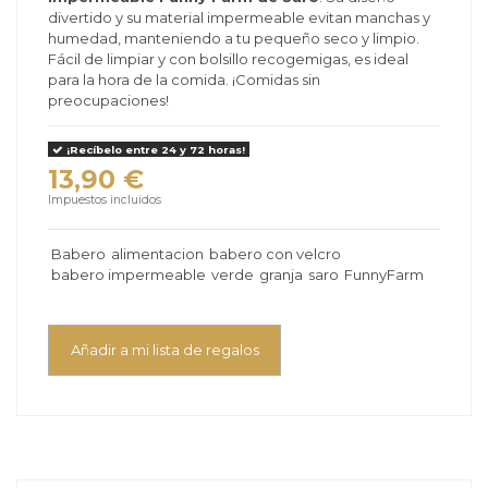
divertido y su material impermeable evitan manchas y
humedad, manteniendo a tu pequeño seco y limpio.
Fácil de limpiar y con bolsillo recogemigas, es ideal
para la hora de la comida. ¡Comidas sin
preocupaciones!
¡Recíbelo entre 24 y 72 horas!
13,90 €
Impuestos incluidos
Babero
alimentacion
babero con velcro
babero impermeable
verde
granja
saro
FunnyFarm
Añadir a mi lista de regalos