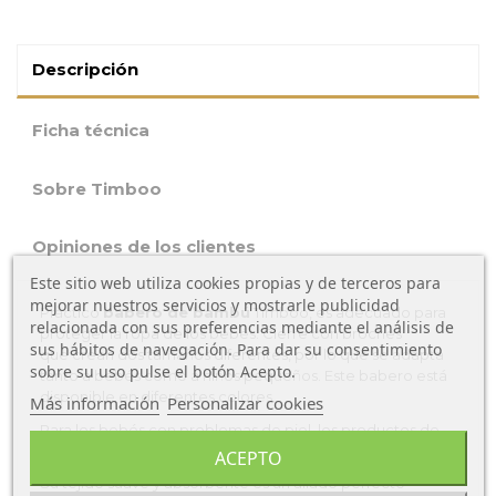
Descripción
Ficha técnica
Sobre Timboo
Opiniones de los clientes
Este sitio web utiliza cookies propias y de terceros para
mejorar nuestros servicios y mostrarle publicidad
Práctico
babero de bambú
Timboo, es adecuado para
relacionada con sus preferencias mediante el análisis de
proteger la ropa de los bebés. Cierre con broches
sus hábitos de navegación. Para dar su consentimiento
que
crean dos tamaños diferentes, por lo que se adapta
sobre su uso pulse el botón Acepto.
tanto a bebés como a niños pequeños.
Este babero está
disponible en diferentes colores.
Más información
Personalizar cookies
Para los bebés con problemas de piel, los productos de
bambu de
Timboo s
on ideales. Ofrecen gran suavidad.
ACEPTO
Su tejido suave y absorbente es un aliado perfecto