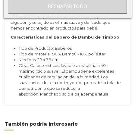
durante la época de la dentición. La acidez de la saliva
RECHAZAR TODO
tiende a irritar la delicada piel del bebé.
El bambú es muy absorbente, un 60% más que el
algodón, y su tejido es el más suave y delicado que
hemos encontrado en productos para bebé.
Características del Babero de Bambu de Timboo:
Tipo de Producto: Baberos
Tipo de material: 90% Bambú - 10% poliéster
Medidas: 28 x 38 cm.
Otras Características:
lavable a máquina a 40 °
máximo (ciclo suave), El bambú tiene excelentes
cualidades de regulación de la humedad. Los
suavizantes de tela obstruyen los poros de la tela de
bambú, por lo que se reduce la
absorción. Planchado solo a baja temperatura.
También podría interesarle