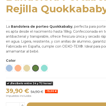
Rejilla Quokkabab
La
Bandolera de porteo Quokkababy
, perfecta para port
es apta desde el nacimiento hasta 18kg. Confeccionada en t
antibacterial y transpirable, ofrece frescura única y secado ráp
en agua. Ligera, resistente, y con anillas de aluminio, garant
Fabricada en España, cumple con OEKO-TEX®. Ideal para por
amamantar al bebé.
Color
Denim
Melocotón
Beige
Green
Light Blue
¡Recíbelo entre 24 y 72 horas!
39,90 €
54,90 €
-15,00 €
Impuestos incluidos