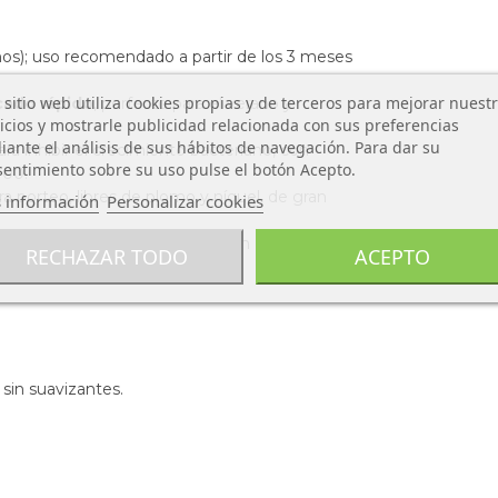
ños); uso recomendado a partir de los 3 meses
 sitio web utiliza cookies propias y de terceros para mejorar nuest
ecado rápido
, perfecto para el verano y
icios y mostrarle publicidad relacionada con sus preferencias
.
ante el análisis de sus hábitos de navegación. Para dar su
ra inhibir el crecimiento bacteriano, con
entimiento sobre su uso pulse el botón Acepto.
100.
 porteo, libres de plomo y níquel, de gran
 información
Personalizar cookies
ecer versatilidad y comodidad en distintas
RECHAZAR TODO
ACEPTO
sin suavizantes.