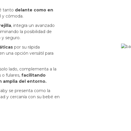
bé tanto
delante como en
l y cómoda.
ejilla
, integra un avanzado
liminando la posibilidad de
o y seguro.
áticas
por su rápida
en una opción versátil para
 solo lado, complementa a la
 o fulares,
facilitando
n amplia del entorno.
baby se presenta como la
idad y cercanía con su bebé en