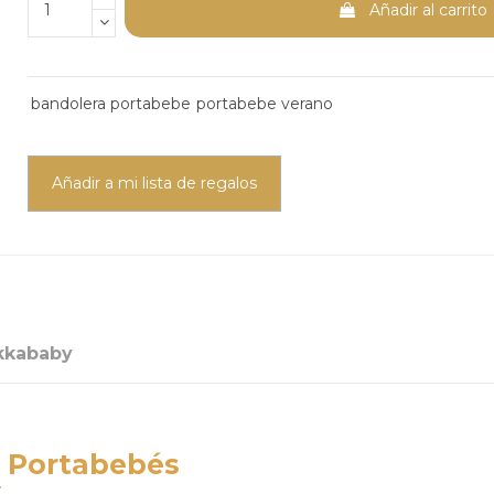
Añadir al carrito
bandolera portabebe
portabebe verano
Añadir a mi lista de regalos
kkababy
a Portabebés
y