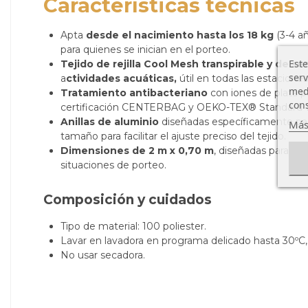
Características técnicas
Apta
desde el nacimiento hasta los 18 kg
(3-4 a
para quienes se inician en el porteo.
Este
Tejido de rejilla Cool Mesh transpirable y de s
serv
a
ctividades acuáticas,
útil en todas las estaciones
medi
Tratamiento antibacteriano
con iones de plata pa
cons
certificación CENTERBAG y OEKO-TEX® Standard 
Anillas de aluminio
diseñadas específicamente para
Más
tamaño para facilitar el ajuste preciso del tejido.
Dimensiones de 2 m x 0,70 m
, diseñadas para ofr
situaciones de porteo.
Composición y cuidados
Tipo de material: 100 poliester.
Lavar en lavadora en programa delicado hasta 30ºC, 
No usar secadora.