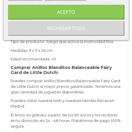
Este apilador de anillos oscilantes está diseñado para
mejorar la coordinación ojo-mano a través de un juego
ACEPTO
práctico y divertido. Que comience la aventura del
apilamiento
Características de Zorro Anillos Blanditos
RECHAZAR TODO
Balanceable Fairy Gard:
Tipo de producto: Juego que activa la motricidad fina.
Medidas: 11 x 11 x 26 cm
Edad recomendada: +0
Comprar Anillos Blanditos Balanceable Fairy
Gard de Little Dutch:
Puedes comprar Anillos Blanditos Balanceable Fairy Gard
de Little Dutch
al mejor precio garantizado. Tenemos una
gran variedad de juguetes disponibles.
Puedes visitar nuestra web y nuestras tiendas físicas en
Madrid.
El envío es gratuito a partir de los 60 euros y los recibirás
en tu domicilio en 24 - 48 horas. Plataforma de pago 100%
segura.