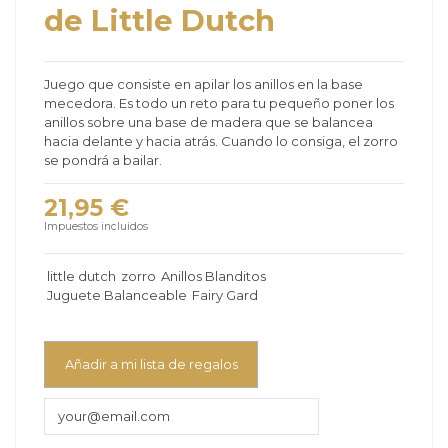
de Little Dutch
Juego que consiste en apilar los anillos en la base
mecedora. Es todo un reto para tu pequeño poner los
anillos sobre una base de madera que se balancea
hacia delante y hacia atrás. Cuando lo consiga, el zorro
se pondrá a bailar.
21,95 €
Impuestos incluidos
little dutch
zorro
Anillos Blanditos
Juguete Balanceable
Fairy Gard
Añadir a mi lista de regalos