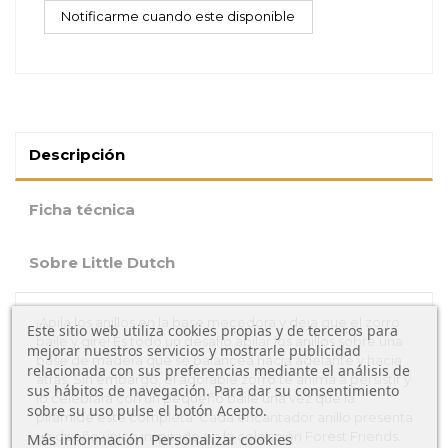
Descripción
Ficha técnica
Sobre Little Dutch
¡Apila los anillos en la base mecedora y deja que el zorro
Este sitio web utiliza cookies propias y de terceros para
baile y gire! Es todo un desafío apilar los anillos sobre una
mejorar nuestros servicios y mostrarle publicidad
base de madera que se balancea hacia adelante y hacia
relacionada con sus preferencias mediante el análisis de
atrás. Sin embargo, el adorable zorro te anima a persistir y
sus hábitos de navegación. Para dar su consentimiento
lo celebrará con un pequeño baile una vez que la
sobre su uso pulse el botón Acepto.
pirámide esté completa. Cada encantador anillo presenta
un diseño único inspirado en la colección Forest Friends.
Más información
Personalizar cookies