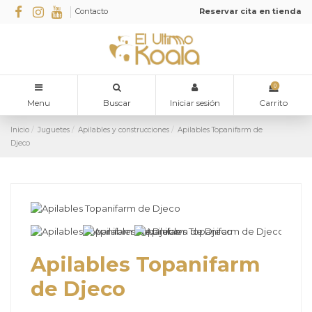
Contacto
Reservar cita en tienda
0
Menu
Buscar
Iniciar sesión
Carrito
Inicio
Juguetes
Apilables y construcciones
Apilables Topanifarm de
Djeco
Apilables Topanifarm
de Djeco