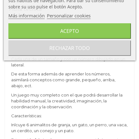
sus hábitos de navegación. Para dar su consentimiento
sobre su uso pulse el botón Acepto.
Ficha técnica
Más información
Personalizar cookies
Sobre Djeco
ACEPTO
Pasatelo muy bien con estos animalitos y sus casitas.
RECHAZAR TODO
Estos animales de granja vienen con sus pequeñas casitas.
Cada una de un tamaño y con un número dibujado en un
lateral.
De esta forma además de aprender los números,
asimilará conceptos como grande, pequeño, arriba,
abajo, ect.
Un juego muy completo con el que podrá desarrollar la
habilidad manual, la creatividad, imaginación, la
coordinación y la observación.
Características:
Inlcuye 6 animalitos de granja, un gato, un perro, una vaca,
un cerdito, un conejo y un pato.