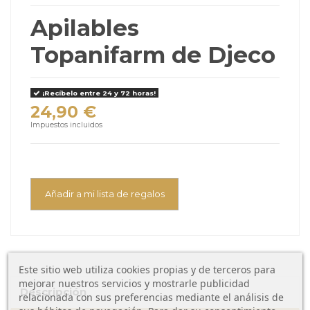
Apilables
Topanifarm de Djeco
¡Recíbelo entre 24 y 72 horas!
24,90 €
Impuestos incluidos
Añadir a mi lista de regalos
Este sitio web utiliza cookies propias y de terceros para
mejorar nuestros servicios y mostrarle publicidad
Descripción
relacionada con sus preferencias mediante el análisis de