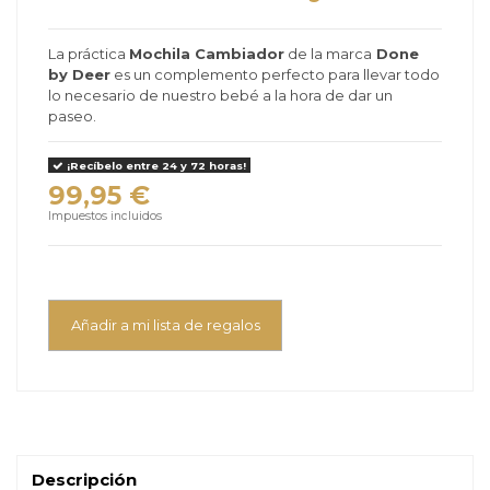
La práctica
Mochila Cambiador
de la marca
Done
by Deer
es un complemento perfecto para llevar todo
lo necesario de nuestro bebé a la hora de dar un
paseo.
¡Recíbelo entre 24 y 72 horas!
99,95 €
Impuestos incluidos
Añadir a mi lista de regalos
Descripción