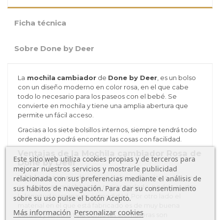
Ficha técnica
Sobre Done by Deer
La
mochila
cambiador
de
Done by Deer
, es un bolso
con un diseño moderno en color rosa, en el que cabe
todo lo necesario para los paseos con el bebé. Se
convierte en mochila y tiene una amplia abertura que
permite un fácil acceso.
Gracias a los siete bolsillos internos, siempre tendrá todo
ordenado y podrá encontrar las cosas con facilidad.
Ventajas de la Mochila cambiador Rosa de
Este sitio web utiliza cookies propias y de terceros para
Done by Deer
mejorar nuestros servicios y mostrarle publicidad
El
bolso para carrito
, es un bolso polifacético, que se
relacionada con sus preferencias mediante el análisis de
convierte en mochila para mejor traslado, podrás ajustar
sus hábitos de navegación. Para dar su consentimiento
la longitud para mayor comodidad. Por otro lado el
sobre su uso pulse el botón Acepto.
material en el que está fabricado es de muy buena
Más información
Personalizar cookies
calidad y tanto la tela como las cremalleras son