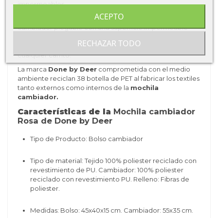
impermeables.
ACEPTO
La
mochila de Done by
Deer
incluye un practico
cambiador plegable con una superficie impermeable
para poder cambiar a nuestro bebé en cualquier lugar.
RECHAZAR TODO
Además de traer dos ganchos para poderlo enganchar en
cualquier carrito.
La marca
Done by Deer
comprometida con el medio
ambiente reciclan 38 botella de PET al fabricar los textiles
tanto externos como internos de la
mochila
cambiador.
Características de la
Mochila cambiador
Rosa de Done by Deer
Tipo de Producto: Bolso cambiador
Tipo de material: Tejido 100% poliester reciclado con
revestimiento de PU. Cambiador: 100% poliester
reciclado con revestimiento PU. Relleno: Fibras de
poliester.
Medidas: Bolso: 45x40x15 cm. Cambiador: 55x35 cm.