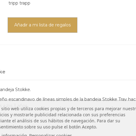
tripp trapp
Añadir a mi lista de regalos
ke
bandeja Stokke.
eño escandinavo de líneas simples de la bandeja Stokke Tray hac
 a los 3 años.
 sitio web utiliza cookies propias y de terceros para mejorar nuest
icios y mostrarle publicidad relacionada con sus preferencias
ante el análisis de sus hábitos de navegación. Para dar su
entimiento sobre su uso pulse el botón Acepto.
, permitiendo su uso como trona independiente.
 información
Personalizar cookies