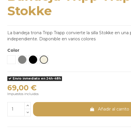
Stokke
La bandeja trona Tripp Trapp convierte la silla Stokke en una 
independiente. Disponible en varios colores
Color
Blanco
Gris Tormenta
Negro
Blanco Vainilla
Envio inmediato en 24h-48h
69,00 €
Impuestos incluidos
Añadir al carrito