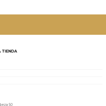
 TIENDA
2
abeza 50