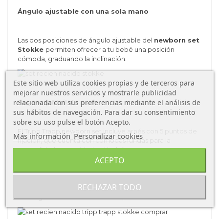
Ángulo ajustable con una sola mano
Las dos posiciones de ángulo ajustable del
newborn set
Stokke
permiten ofrecer a tu bebé una posición
cómoda, graduando la inclinación.
Este sitio web utiliza cookies propias y de terceros para
mejorar nuestros servicios y mostrarle publicidad
relacionada con sus preferencias mediante el análisis de
Seguro y fácil de usar
sus hábitos de navegación. Para dar su consentimiento
sobre su uso pulse el botón Acepto.
El Tripp Trapp newborn set incluye arnés con 5 puntos de
Más información
Personalizar cookies
fijación, que cuenta con cómodas fundas para la
comodidad y seguridad del bebé.
ACEPTO
Se puede acoplar y desacoplar fácilmente de la silla Tripp
RECHAZAR TODO
Trapp en apenas dos segundos. Los indicadores rojo y
verde garantizan el correcto acoplamiento.