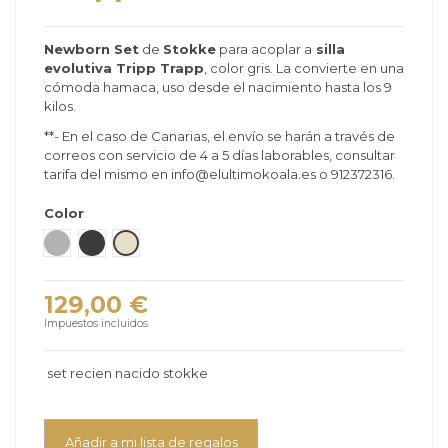
Newborn Set
de
Stokke
para acoplar a
silla
evolutiva Tripp Trapp
, color gris. La convierte en una
cómoda hamaca, uso desde el nacimiento hasta los 9
kilos.
**- En el caso de Canarias, el envío se harán a través de
correos con servicio de 4 a 5 días laborables, consultar
tarifa del mismo en info@elultimokoala.es o 912372316.
Color
Gris
Antracita
Vainilla
129,00 €
Impuestos incluidos
set recien nacido stokke
Añadir a mi lista de regalos