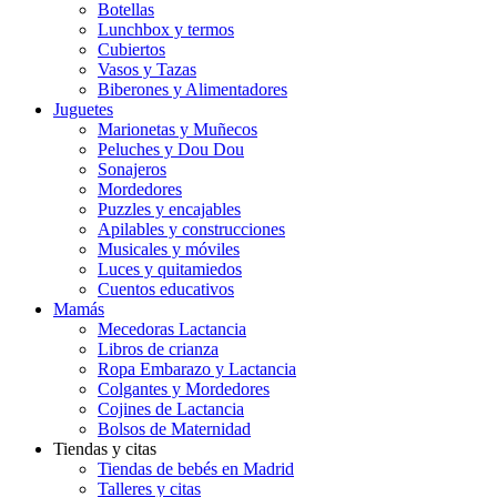
Botellas
Lunchbox y termos
Cubiertos
Vasos y Tazas
Biberones y Alimentadores
Juguetes
Marionetas y Muñecos
Peluches y Dou Dou
Sonajeros
Mordedores
Puzzles y encajables
Apilables y construcciones
Musicales y móviles
Luces y quitamiedos
Cuentos educativos
Mamás
Mecedoras Lactancia
Libros de crianza
Ropa Embarazo y Lactancia
Colgantes y Mordedores
Cojines de Lactancia
Bolsos de Maternidad
Tiendas y citas
Tiendas de bebés en Madrid
Talleres y citas