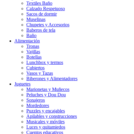
Textiles Baño
Calzado Respetuoso
Sacos de dormir
Muselinas
Chupetes y Accesorios
Baberos de tela
Baño
Alimentación
Tronas
Vajillas
Botellas
Lunchbox y termos
Cubiertos
Vasos y Tazas
Biberones y Alimentadores
Juguetes
Marionetas y Muñecos
Peluches y Dou Dou
Sonajeros
Mordedores
Puzzles y encajables
Apilables y construcciones
Musicales y móviles
Luces y quitamiedos
Cuentos educativos