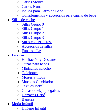
Carros Stokke
Carros Nuna
Bolsos para Carro de Bebé
Complementos y accesorios para carrito de bebé
Sillas de coche
Sillas Grupo 0+
Sillas Grupo 1
Sillas Grupo 2
Sillas Grupo 3
Sillas con Plus Test
Accesorios de sillas
Fundas sillas
En casa
Habitación y Descanso
Cunas para bebés
Minicunas colecho
Colchones
Moisés y nidos
Muebles Cambiador
Textiles Bebé
Cunas de viaje plegables
Hamacas Bebé
Bañeras
Moda Infantil
Higiene Infantil