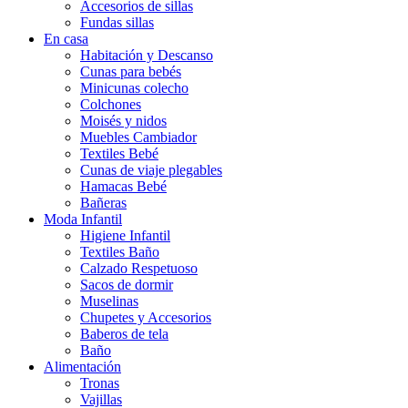
Accesorios de sillas
Fundas sillas
En casa
Habitación y Descanso
Cunas para bebés
Minicunas colecho
Colchones
Moisés y nidos
Muebles Cambiador
Textiles Bebé
Cunas de viaje plegables
Hamacas Bebé
Bañeras
Moda Infantil
Higiene Infantil
Textiles Baño
Calzado Respetuoso
Sacos de dormir
Muselinas
Chupetes y Accesorios
Baberos de tela
Baño
Alimentación
Tronas
Vajillas