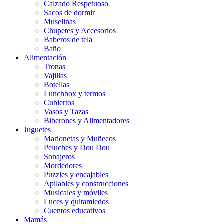
Calzado Respetuoso
Sacos de dormir
Muselinas
Chupetes y Accesorios
Baberos de tela
Baño
Alimentación
Tronas
Vajillas
Botellas
Lunchbox y termos
Cubiertos
Vasos y Tazas
Biberones y Alimentadores
Juguetes
Marionetas y Muñecos
Peluches y Dou Dou
Sonajeros
Mordedores
Puzzles y encajables
Apilables y construcciones
Musicales y móviles
Luces y quitamiedos
Cuentos educativos
Mamás