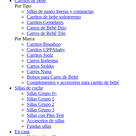
Carritos de bebé
Por Tipo
Sillas de paseo ligeras y compactas
Carritos de bebe todoterreno
Carritos Gemelares
Carros de Bebé Dúo
Carros de Bebé Trío
Por Marca
Carritos Bugaboo
Carritos UPPAbaby
Carritos Joolz
Carros Inglesina
Carros Stokke
Carros Nuna
Bolsos para Carro de Bebé
Complementos y accesorios para carrito de bebé
Sillas de coche
Sillas Grupo 0+
Sillas Grupo 1
Sillas Grupo 2
Sillas Grupo 3
Sillas con Plus Test
Accesorios de sillas
Fundas sillas
En casa