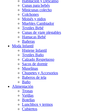
Habitación y Descanso
Cunas para bebés
Minicunas colecho
Colchones
Moisés y nidos
Muebles Cambiador
Textiles Bebé
Cunas de viaje plegables
Hamacas Bebé
Bañeras
Moda Infantil
Higiene Infantil
Textiles Baño
Calzado Respetuoso
Sacos de dormir
Muselinas
Chupetes y Accesorios
Baberos de tela
Baño
Alimentación
Tronas
Vajillas
Botellas
Lunchbox y termos
Cubiertos