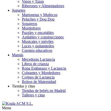
Vasos y Tazas
Biberones y Alimentadores
Juguetes
Marionetas y Muñecos
Peluches y Dou Dou
Sonajeros
Mordedores
Puzzles y encajables
Apilables y construcciones
Musicales y móviles
Luces y quitamiedos
Cuentos educativos
Mamás
Mecedoras Lactancia
Libros de crianza
Ropa Embarazo y Lactancia
Colgantes y Mordedores
Cojines de Lactancia
Bolsos de Maternidad
Tiendas y citas
Tiendas de bebés en Madrid
Talleres y citas
Menu