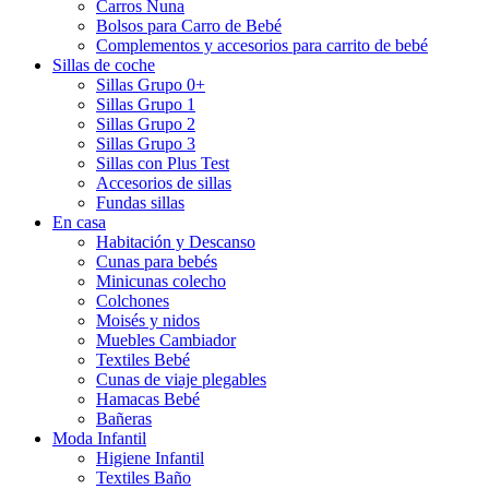
Carros Nuna
Bolsos para Carro de Bebé
Complementos y accesorios para carrito de bebé
Sillas de coche
Sillas Grupo 0+
Sillas Grupo 1
Sillas Grupo 2
Sillas Grupo 3
Sillas con Plus Test
Accesorios de sillas
Fundas sillas
En casa
Habitación y Descanso
Cunas para bebés
Minicunas colecho
Colchones
Moisés y nidos
Muebles Cambiador
Textiles Bebé
Cunas de viaje plegables
Hamacas Bebé
Bañeras
Moda Infantil
Higiene Infantil
Textiles Baño