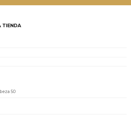
 TIENDA
2
abeza 50