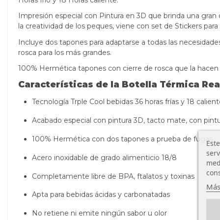
Horas frío y 18 Horas caliente.
Impresión especial con Pintura en 3D que brinda una gran def
la creatividad de los peques, viene con set de Stickers para
Incluye dos tapones para adaptarse a todas las necesidades 
rosca para los más grandes.
100% Hermética tapones con cierre de rosca que la hacen 
Características de la Botella Térmica Re
Tecnología Trple Cool bebidas 36 horas frías y 18 calien
Acabado especial con pintura 3D, tacto mate, con pint
100% Hermética con dos tapones a prueba de fugas
Este
serv
Acero inoxidable de grado alimenticio 18/8
medi
cons
Completamente libre de BPA, ftalatos y toxinas
Más
Apta para bebidas ácidas y carbonatadas
No retiene ni emite ningún sabor u olor