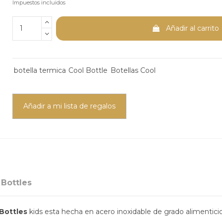
Impuestos incluidos
Añadir al carrito
botella termica
Cool Bottle
Botellas Cool
Añadir a mi lista de regalos
 Bottles
 Bottles
kids esta hecha en acero inoxidable de grado alimentici