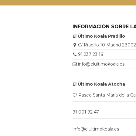
INFORMACIÓN SOBRE LA
El Último Koala Pradillo
C/ Pradillo 10 Madrid 2800
91 237 23 16
info@elultimokoala.es
El Último Koala Atocha
C/ Paseo Santa María de la C
91 001 92 47
info@elultimokoala.es