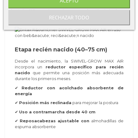
ACEPTO
acompaña el crecimiento del niño desde el nacimiento
hasta los 125 cm, adaptando su uso en función de la altura
RECHAZAR TODO
y la etapa de desarrollo.
Etapa recién nacido (40–75 cm)
Desde el nacimiento, la SWIVEL-GROW MAX AIR
incorpora un
reductor específico para recién
nacido
que permite una posición más adecuada
durante los primeros meses.
✔
Reductor con acolchado absorbente de
energía
✔
Posición más reclinada
para mejorar la postura
✔
Uso a contramarcha desde 40 cm
✔
Reposacabezas ajustable con
almohadillas de
espuma absorbente