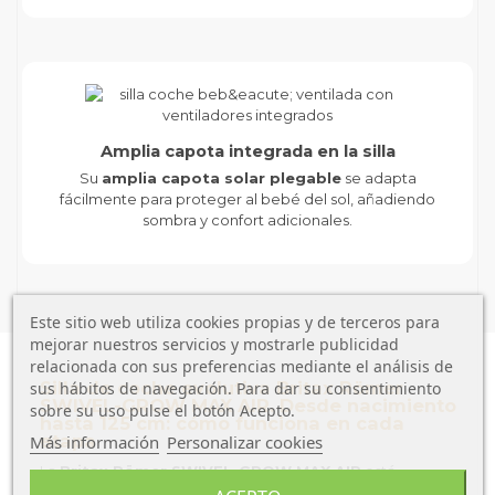
Amplia capota integrada en la silla
Su
amplia capota solar plegable
se adapta
fácilmente para proteger al bebé del sol, añadiendo
sombra y confort adicionales.
Este sitio web utiliza cookies propias y de terceros para
mejorar nuestros servicios y mostrarle publicidad
relacionada con sus preferencias mediante el análisis de
Silla de coche evolutiva Britax Römer
sus hábitos de navegación. Para dar su consentimiento
SWIVEL-GROW MAX AIR. Desde nacimiento
sobre su uso pulse el botón Acepto.
hasta 125 cm: cómo funciona en cada
etapa
Más información
Personalizar cookies
La
Britax Römer SWIVEL-GROW MAX AIR
está
diseñada como una
silla de coche evolutiva i-Size
que