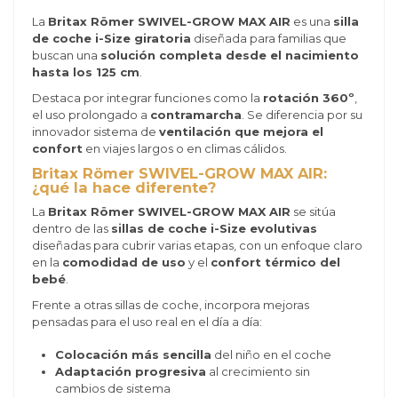
La
Britax Römer SWIVEL-GROW MAX AIR
es una
silla
de coche i-Size giratoria
diseñada para familias que
buscan una
solución completa desde el nacimiento
hasta los 125 cm
.
Destaca por integrar funciones como la
rotación 360º
,
el uso prolongado a
contramarcha
. Se diferencia por su
innovador sistema de
ventilación que mejora el
confort
en viajes largos o en climas cálidos.
Britax Römer SWIVEL-GROW MAX AIR:
¿qué la hace diferente?
La
Britax Römer SWIVEL-GROW MAX AIR
se sitúa
dentro de las
sillas de coche i-Size evolutivas
diseñadas para cubrir varias etapas, con un enfoque claro
en la
comodidad de uso
y el
confort térmico del
bebé
.
Frente a otras sillas de coche, incorpora mejoras
pensadas para el uso real en el día a día:
Colocación más sencilla
del niño en el coche
Adaptación progresiva
al crecimiento sin
cambios de sistema