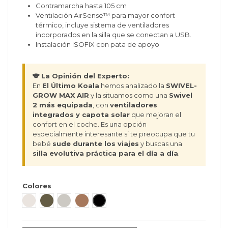
Contramarcha hasta 105 cm
Ventilación AirSense™ para mayor confort
térmico, incluye sistema de ventiladores
incorporados en la silla que se conectan a USB.
Instalación ISOFIX con pata de apoyo
🐨 La Opinión del Experto:
En
El Último Koala
hemos analizado la
SWIVEL-
GROW MAX AIR
y la situamos como una
Swivel
2 más equipada
, con
ventiladores
integrados y capota solar
que mejoran el
confort en el coche. Es una opción
especialmente interesante si te preocupa que tu
bebé
sude durante los viajes
y buscas una
silla evolutiva práctica para el día a día
.
Colores
Soft Taupe
Urban Olive
Linen Grey
Warm Caramel
Onix Black