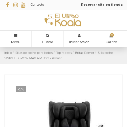
Contacto
Reservar cita en tienda
0
Menu
Buscar
Iniciar sesión
Carrito
Inicio
Sillas de coche para bebés
Top Marcas
Britax Römer
Silla coche
SWIVEL - GROW MAX AIR Britax Römer
-5%