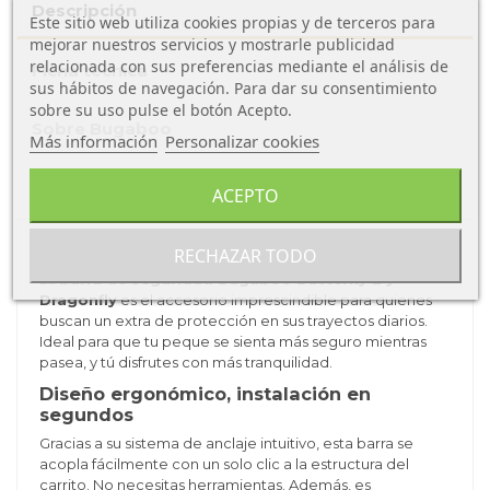
Descripción
Este sitio web utiliza cookies propias y de terceros para
mejorar nuestros servicios y mostrarle publicidad
relacionada con sus preferencias mediante el análisis de
Ficha técnica
sus hábitos de navegación. Para dar su consentimiento
sobre su uso pulse el botón Acepto.
Sobre Bugaboo
Más información
Personalizar cookies
Opiniones de los clientes
ACEPTO
Seguridad y comodidad en cada paseo
RECHAZAR TODO
La
barra de seguridad Bugaboo Butterfly 2 y
Dragonfly
es el accesorio imprescindible para quienes
buscan un extra de protección en sus trayectos diarios.
Ideal para que tu peque se sienta más seguro mientras
pasea, y tú disfrutes con más tranquilidad.
Diseño ergonómico, instalación en
segundos
Gracias a su sistema de anclaje intuitivo, esta barra se
acopla fácilmente con un solo clic a la estructura del
carrito. No necesitas herramientas. Además, es