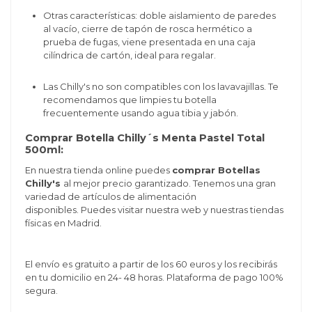
Otras características: doble aislamiento de paredes
al vacío, cierre de tapón de rosca hermético a
prueba de fugas, viene presentada en una caja
cilíndrica de cartón, ideal para regalar.
Las Chilly's no son compatibles con los lavavajillas. Te
recomendamos que limpies tu botella
frecuentemente usando agua tibia y jabón.
Comprar Botella Chilly´s Menta Pastel Total
500ml:
En nuestra tienda online puedes
comprar Botellas
Chilly's
al mejor precio garantizado. Tenemos una gran
variedad de artículos de alimentación
disponibles. Puedes visitar nuestra web y nuestras tiendas
físicas en Madrid.
El envío es gratuito a partir de los 60 euros y los recibirás
en tu domicilio en 24- 48 horas. Plataforma de pago 100%
segura.