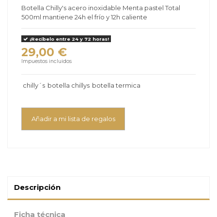
Botella Chilly's acero inoxidable Menta pastel Total
500ml mantiene 24h el frío y 12h caliente
¡Recíbelo entre 24 y 72 horas!
29,00 €
Impuestos incluidos
chilly´s
botella chillys
botella termica
Añadir a mi lista de regalos
Descripción
Ficha técnica