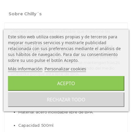
Sobre Chilly´s
¿Necesitas una botella reutilizable que mantiene las
Este sitio web utiliza cookies propias y de terceros para
bebidas frías o calientes?
mejorar nuestros servicios y mostrarle publicidad
La
botella térmica
de acero inoxidable de la marca
relacionada con sus preferencias mediante el análisis de
Chilly's Bottle
de 500ml Menta Pastel total está hecha
sus hábitos de navegación. Para dar su consentimiento
de acero inoxidable de alta calidad con doble pared de
sobre su uso pulse el botón Acepto.
vacío permitiendo que tus bebidas se mantengan frías 24
Más información
Personalizar cookies
horas o calientes durante 12 horas, cuidando del medio
ambiente porque está libre de BPA.
Características de la Botella Chilly's
ACEPTO
500ml:
RECHAZAR TODO
Tipo de producto: botella térmica.
Material: acero inoxidable libre de BPA.
Capacidad: 500ml.