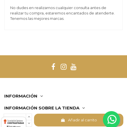
No dudes en realizarnos cualquier consulta antes de
realizar tu compra, estaremos encantados de atenderte.
Tenemos las mejores marcas.
INFORMACIÓN
INFORMACIÓN SOBRE LA TIENDA
Añadir al carrito
Comerciante aprobado por la Sociedad de Opiniones
9.1
/10 (409 notas)