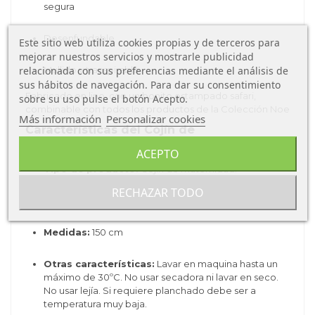
segura
Desenfundable
Este sitio web utiliza cookies propias y de terceros para
mejorar nuestros servicios y mostrarle publicidad
Mullido y transpirable
relacionada con sus preferencias mediante el análisis de
sus hábitos de navegación. Para dar su consentimiento
Fabricado en lino, con un bonito estampado safari,
sobre su uso pulse el botón Acepto.
combinable con todos los productos de la Colección Noe
Más información
Personalizar cookies
Características del Cojín de
Maternidad Noe:
ACEPTO
Tipo de producto:
Cojín de maternidad.
RECHAZAR TODO
Material:
Tejido 100% de algodón orgánico y lino
Medidas:
150 cm
Otras características:
Lavar en maquina hasta un
máximo de 30ºC. No usar secadora ni lavar en seco.
No usar lejía. Si requiere planchado debe ser a
temperatura muy baja.