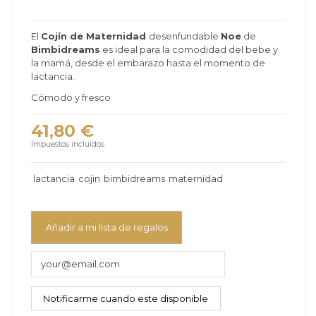
El
Cojín de Maternidad
desenfundable
Noe
de
Bimbidreams
es ideal para la comodidad del bebe y
la mamá, desde el embarazo hasta el momento de
lactancia.
Cómodo y fresco
41,80 €
Impuestos incluidos
lactancia
cojin
bimbidreams
maternidad
Añadir a mi lista de regalos