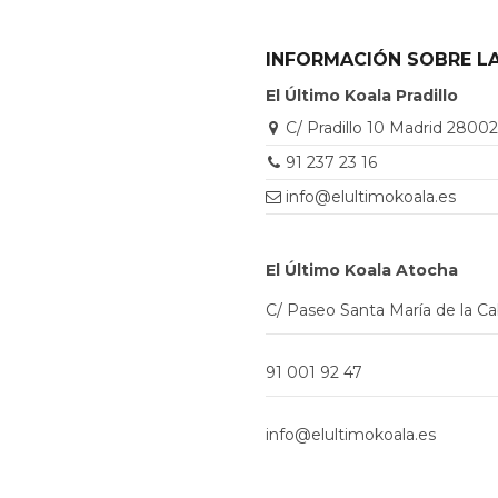
INFORMACIÓN SOBRE LA
El Último Koala Pradillo
C/ Pradillo 10 Madrid 2800
91 237 23 16
info@elultimokoala.es
El Último Koala Atocha
C/ Paseo Santa María de la C
91 001 92 47
info@elultimokoala.es