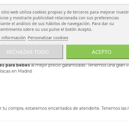
 sitio web utiliza cookies propias y de terceros para mejorar nuest
icios y mostrarle publicidad relacionada con sus preferencias
ante el análisis de sus hábitos de navegación. Para dar su
entimiento sobre su uso pulse el botón Acepto.
 información
Personalizar cookies
lejía. Se puede planchar a 100ºC.
RECHAZAR TODO
ACEPTO
les para bebes
al mejor precio garantizado. Tenemos una gran va
ísicas en Madrid.
izar tu compra, estaremos encantados de atenderte. Tenemos las