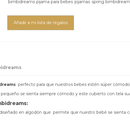
bimbidreams
pijama para bebes
pijamas
spring bimbidream
Añadir a mi lista de regalos
bidreams
dreams
perfecto para que nuestros bebes estén súper cómodos
u pequeño se sienta siempre cómodo y este cubierto con tela su
mbidreams:
diseñado en algodón que permite que nuestro bebé se sienta co