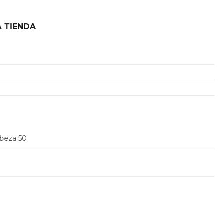
 TIENDA
2
abeza 50