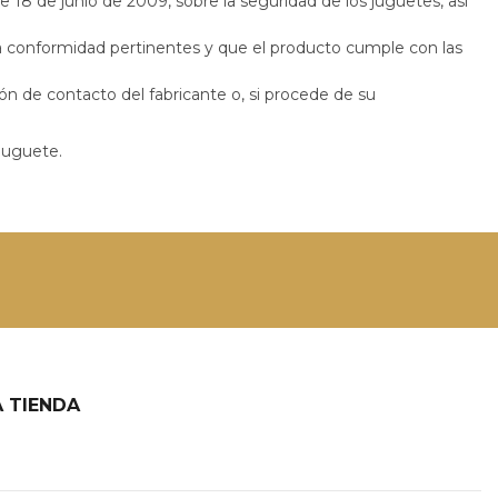
18 de junio de 2009, sobre la seguridad de los juguetes, así
la conformidad pertinentes y que el producto cumple con las
ón de contacto del fabricante o, si procede de su
 juguete.
 TIENDA
2