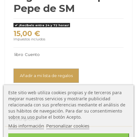
Pepe de SM
¡Recíbelo entre 24 y 72 horas!
15,00 €
Impuestos incluidos
libro
Cuento
Añadir a mi lista de regalos
Este sitio web utiliza cookies propias y de terceros para
mejorar nuestros servicios y mostrarle publicidad
relacionada con sus preferencias mediante el análisis de
sus hábitos de navegación. Para dar su consentimiento
sobre su uso pulse el botón Acepto.
Descripción
Más información
Personalizar cookies
Ficha técnica