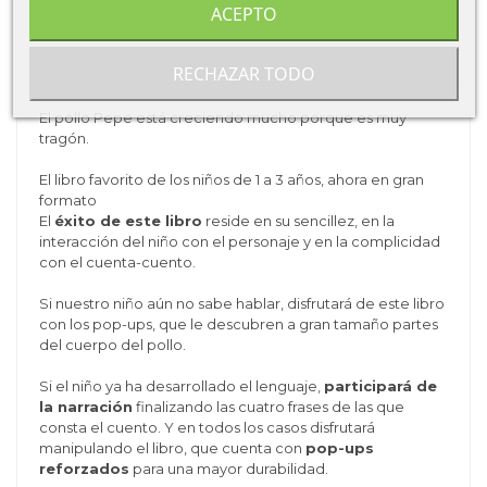
ACEPTO
Sobre Editorial SM
RECHAZAR TODO
El pollo Pepe está creciendo mucho porque es muy
tragón.
El libro favorito de los niños de 1 a 3 años, ahora en gran
formato
El
éxito de este libro
reside en su sencillez, en la
interacción del niño con el personaje y en la complicidad
con el cuenta-cuento.
Si nuestro niño aún no sabe hablar, disfrutará de este libro
con los pop-ups, que le descubren a gran tamaño partes
del cuerpo del pollo.
Si el niño ya ha desarrollado el lenguaje,
participará de
la narración
finalizando las cuatro frases de las que
consta el cuento. Y en todos los casos disfrutará
manipulando el libro, que cuenta con
pop-ups
reforzados
para una mayor durabilidad.