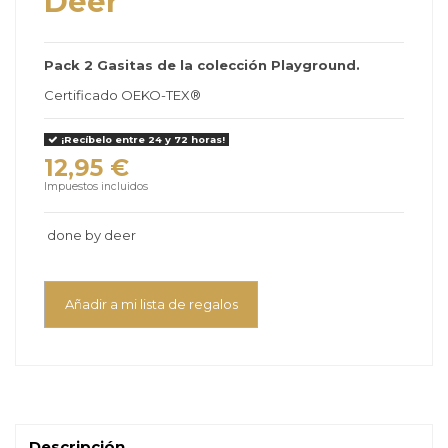
Deer
Pack 2 Gasitas de la colección Playground.
Certificado OEKO-TEX®
¡Recíbelo entre 24 y 72 horas!
12,95 €
Impuestos incluidos
done by deer
Añadir a mi lista de regalos
Descripción