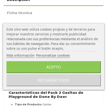
Ficha técnica
Sobre Done by Deer
Este sitio web utiliza cookies propias y de terceros para
mejorar nuestros servicios y mostrarle publicidad
relacionada con sus preferencias mediante el análisis de
Descubre la suavidad y delicadeza de las Gasitas
sus hábitos de navegación. Para dar su consentimiento
Playground de Done by Deer, color rosa.
sobre su uso pulse el botón Acepto.
Confeccionadas en 100% algodón natural, ofrecen una textura suave y
Más información
Personalizar cookies
transpirable, ideal para la piel delicada de tu bebé.
Bonito diseño con estampaciones de los animales favoritos de Done by
ACEPTO
Deer, descubre la colección.
Puede usarse como babero improvisado o para limpiar
pequeñas manchitas.
RECHAZAR TODO
Características del Pack 2 Gasitas de
Playground de Done By Deer
Tipo de Producto:
Gasitas