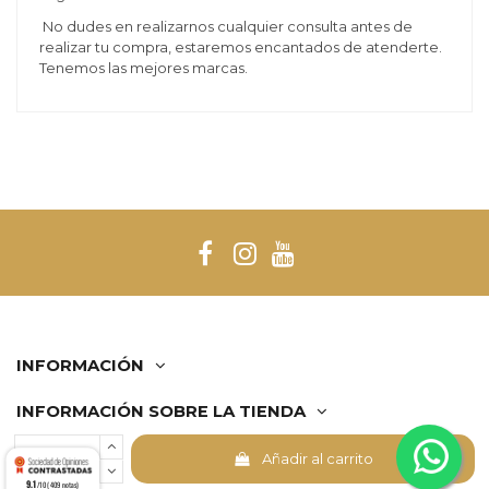
No dudes en realizarnos cualquier consulta antes de
realizar tu compra, estaremos encantados de atenderte.
Tenemos las mejores marcas.
INFORMACIÓN
INFORMACIÓN SOBRE LA TIENDA
Añadir al carrito
Comerciante aprobado por la Sociedad de Opiniones
9.1
Contrastadas,
haga clic aquí para mostrar el certificado
.
/10 (409 notas)