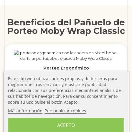
Beneficios del Pañuelo de
Porteo Moby Wrap Classic
Porteo Ergonómico
Este sitio web utiliza cookies propias y de terceros para
Postura:
Mantiene la posición fisiológica del bebé en
mejorar nuestros servicios y mostrarle publicidad
"M" y "C".
relacionada con sus preferencias mediante el análisis de
Desarrollo:
Favorece el desarrollo saludable de la
sus hábitos de navegación. Para dar su consentimiento
cadera y la columna.
sobre su uso pulse el botón Acepto.
Más información
Personalizar cookies
ACEPTO