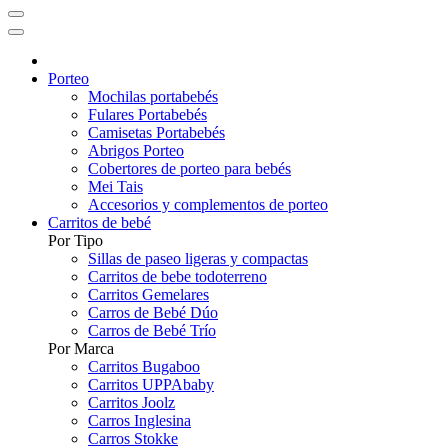
Porteo
Mochilas portabebés
Fulares Portabebés
Camisetas Portabebés
Abrigos Porteo
Cobertores de porteo para bebés
Mei Tais
Accesorios y complementos de porteo
Carritos de bebé
Por Tipo
Sillas de paseo ligeras y compactas
Carritos de bebe todoterreno
Carritos Gemelares
Carros de Bebé Dúo
Carros de Bebé Trío
Por Marca
Carritos Bugaboo
Carritos UPPAbaby
Carritos Joolz
Carros Inglesina
Carros Stokke