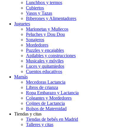
Lunchbox y termos
Cubiertos
Vasos y Tazas
Biberones y Alimentadores
Juguetes
Marionetas y Muñecos
Peluches y Dou Dou
Sonajeros
Mordedores
Puzzles y encajables
Apilables y construcciones
Musicales y móviles
Luces y quitamiedos
Cuentos educativos
Mamás
Mecedoras Lactancia
Libros de crianza
Ropa Embarazo y Lactancia
Colgantes y Mordedores
Cojines de Lactancia
Bolsos de Maternidad
Tiendas y citas
Tiendas de bebés en Madrid
Talleres y citas