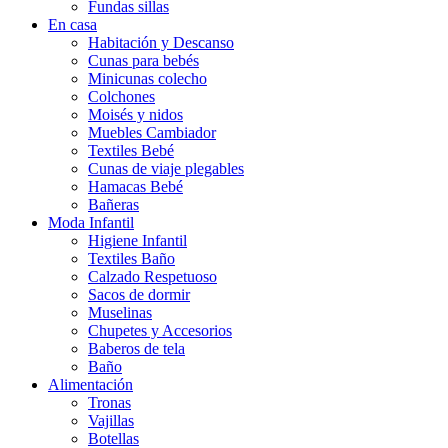
Fundas sillas
En casa
Habitación y Descanso
Cunas para bebés
Minicunas colecho
Colchones
Moisés y nidos
Muebles Cambiador
Textiles Bebé
Cunas de viaje plegables
Hamacas Bebé
Bañeras
Moda Infantil
Higiene Infantil
Textiles Baño
Calzado Respetuoso
Sacos de dormir
Muselinas
Chupetes y Accesorios
Baberos de tela
Baño
Alimentación
Tronas
Vajillas
Botellas