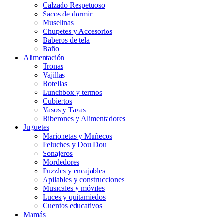
Calzado Respetuoso
Sacos de dormir
Muselinas
Chupetes y Accesorios
Baberos de tela
Baño
Alimentación
Tronas
Vajillas
Botellas
Lunchbox y termos
Cubiertos
Vasos y Tazas
Biberones y Alimentadores
Juguetes
Marionetas y Muñecos
Peluches y Dou Dou
Sonajeros
Mordedores
Puzzles y encajables
Apilables y construcciones
Musicales y móviles
Luces y quitamiedos
Cuentos educativos
Mamás