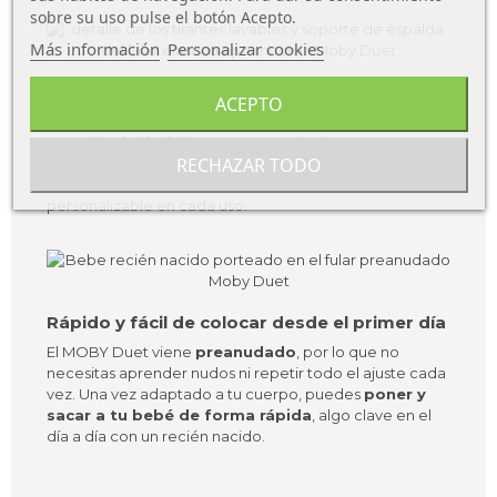
sobre su uso pulse el botón Acepto.
Más información
Personalizar cookies
Ajuste adaptable a ti y a tu bebé
ACEPTO
El MOBY Duet se adapta de forma progresiva al
tamaño del bebé
y a tu cuerpo. El asiento es
RECHAZAR TODO
regulable y los tirantes pueden colocarse
unidos o
cruzados
, permitiendo un reparto del peso cómodo y
personalizable en cada uso.
Rápido y fácil de colocar desde el primer día
El MOBY Duet viene
preanudado
, por lo que no
necesitas aprender nudos ni repetir todo el ajuste cada
vez. Una vez adaptado a tu cuerpo, puedes
poner y
sacar a tu bebé de forma rápida
, algo clave en el
día a día con un recién nacido.