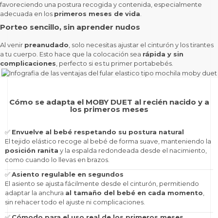
favoreciendo una postura recogida y contenida, especialmente
adecuada en los
primeros meses de vida
.
Porteo sencillo, sin aprender nudos
Al venir
preanudado
, solo necesitas ajustar el cinturón y los tirantes
a tu cuerpo. Esto hace que la colocación sea
rápida y sin
complicaciones
, perfecto si es tu primer portabebés.
Cómo se adapta el MOBY DUET al recién nacido y a
los primeros meses
✅
Envuelve al bebé respetando su postura natural
El tejido elástico recoge al bebé de forma suave, manteniendo la
posición ranita
y la espalda redondeada desde el nacimiento,
como cuando lo llevas en brazos.
✅
Asiento regulable en segundos
El asiento se ajusta fácilmente desde el cinturón, permitiendo
adaptar la anchura
al tamaño del bebé en cada momento
,
sin rehacer todo el ajuste ni complicaciones.
✅
Cómodo para el uso real de los primeros meses