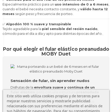
Especialmente práctico para un
uso intensivo de 0 a 6 meses
,
cuando el bebé necesita contacto constante, y
válido hasta 12
meses
según peso y frecuencia de porteo.
✅
Algodón 100 % suave y transpirable
Tejido agradable para la
piel sensible del recién nacido
,
cómodo para el día a día y apto para distintas épocas del año.
Por qué elegir el fular elástico preanudado
MOBY Duet
Sensación de fular, sin aprender nudos
Disfrutas de la
envoltura suave y continua de un
fular elástico
, pero con una estructura
preanudada
Este sitio web utiliza cookies propias y de terceros para
que simplifica la colocación. Ideal si quieres portear
mejorar nuestros servicios y mostrarle publicidad
desde el nacimiento sin complicarte con técnicas o
relacionada con sus preferencias mediante el análisis de
ajustes complejos.
sus hábitos de navegación. Para dar su consentimiento