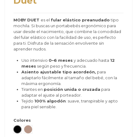
Duet
MOBY DUET
es el
fular elástico preanudado
tipo
mochila. Si buscas un portabebés ergonómico para
usar desde el nacimiento, que combine la comodidad
del fular elástico con la facilidad de uso, es perfecto
para ti. Disfruta de la sensación envolvente sin
aprender nudos.
Uso intensivo
0–6 meses
y adecuado hasta
12
meses
según peso y frecuencia.
Asiento ajustable tipo acordeón,
para
adaptarlo fácilmente al tamaño del bebé, con la
máxima ergonomía.
Tirantes en
posición unida o cruzada
para
adaptar el ajuste al porteador.
Tejido
100% algodón
: suave, transpirable y apto
para piel sensible.
Colores
Dusk
Sparrow