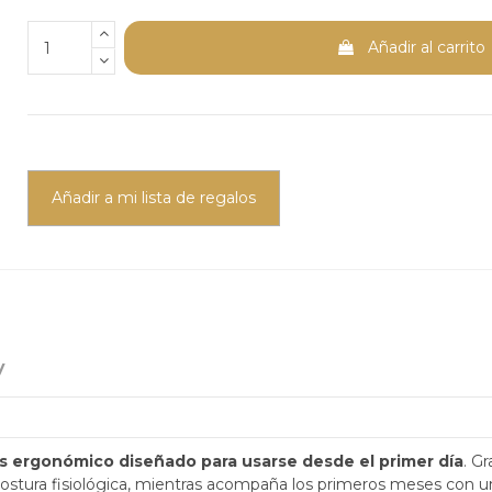
Añadir al carrito
Añadir a mi lista de regalos
y
 ergonómico diseñado para usarse desde el primer día
. G
postura fisiológica, mientras acompaña los primeros meses con 