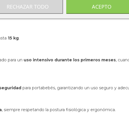
RECHAZAR TODO
ACEPTO
asta
15 kg
.
cado para un
uso intensivo durante los primeros meses
, cuan
seguridad
para portabebés, garantizando un uso seguro y adecu
a
, siempre respetando la postura fisiológica y ergonómica.