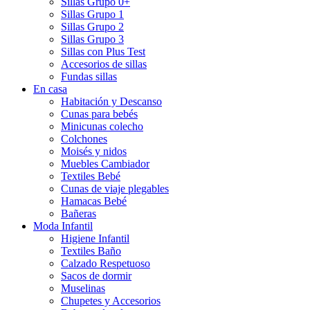
Sillas Grupo 0+
Sillas Grupo 1
Sillas Grupo 2
Sillas Grupo 3
Sillas con Plus Test
Accesorios de sillas
Fundas sillas
En casa
Habitación y Descanso
Cunas para bebés
Minicunas colecho
Colchones
Moisés y nidos
Muebles Cambiador
Textiles Bebé
Cunas de viaje plegables
Hamacas Bebé
Bañeras
Moda Infantil
Higiene Infantil
Textiles Baño
Calzado Respetuoso
Sacos de dormir
Muselinas
Chupetes y Accesorios