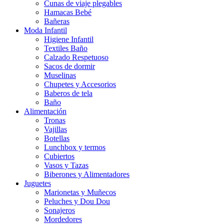
Cunas de viaje plegables
Hamacas Bebé
Bañeras
Moda Infantil
Higiene Infantil
Textiles Baño
Calzado Respetuoso
Sacos de dormir
Muselinas
Chupetes y Accesorios
Baberos de tela
Baño
Alimentación
Tronas
Vajillas
Botellas
Lunchbox y termos
Cubiertos
Vasos y Tazas
Biberones y Alimentadores
Juguetes
Marionetas y Muñecos
Peluches y Dou Dou
Sonajeros
Mordedores