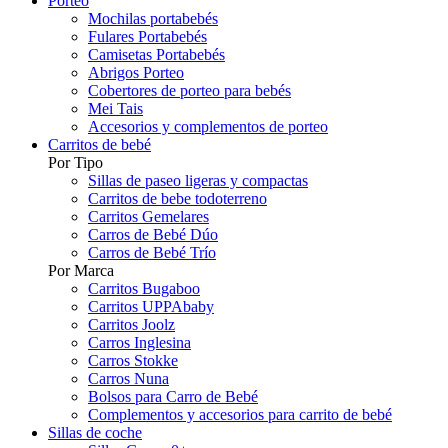
Porteo
Mochilas portabebés
Fulares Portabebés
Camisetas Portabebés
Abrigos Porteo
Cobertores de porteo para bebés
Mei Tais
Accesorios y complementos de porteo
Carritos de bebé
Por Tipo
Sillas de paseo ligeras y compactas
Carritos de bebe todoterreno
Carritos Gemelares
Carros de Bebé Dúo
Carros de Bebé Trío
Por Marca
Carritos Bugaboo
Carritos UPPAbaby
Carritos Joolz
Carros Inglesina
Carros Stokke
Carros Nuna
Bolsos para Carro de Bebé
Complementos y accesorios para carrito de bebé
Sillas de coche