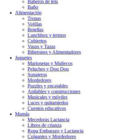
Baberos de tela
Baño
Alimentación
Tronas
Vajillas
Botellas
Lunchbox y termos
Cubiertos
Vasos y Tazas
Biberones y Alimentadores
Juguetes
Marionetas y Muñecos
Peluches y Dou Dou
Sonajeros
Mordedores
Puzzles y encajables
Apilables y construcciones
Musicales y móviles
Luces y quitamiedos
Cuentos educativos
Mamás
Mecedoras Lactancia
Libros de crianza
Ropa Embarazo y Lactancia
Colgantes y Mordedores