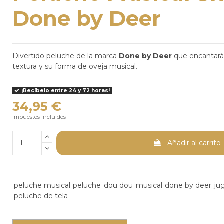
Done by Deer
Divertido peluche de la marca
Done by Deer
que encantará
textura y su forma de oveja musical.
¡Recíbelo entre 24 y 72 horas!
34,95 €
Impuestos incluidos
Añadir al carrito
peluche musical
peluche
dou dou
musical
done by deer
ju
peluche de tela