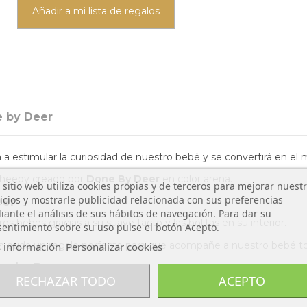
Añadir a mi lista de regalos
 by Deer
a estimular la curiosidad de nuestro bebé y se convertirá en e
 Sheepy creado por
Done By Deer
en color arena.
 sitio web utiliza cookies propias y de terceros para mejorar nuest
icios y mostrarle publicidad relacionada con sus preferencias
eer
ante el análisis de sus hábitos de navegación. Para dar su
s bebes gracias a su suave tacto y las bolitas en su interior.
entimiento sobre su uso pulse el botón Acepto.
n duda un regalo perfecto para que acompañe a nuestro bebé tod
 información
Personalizar cookies
e by Deer:
RECHAZAR TODO
ACEPTO