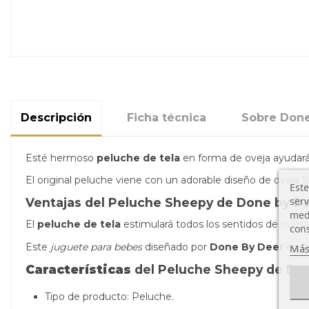
Descripción
Ficha técnica
Sobre Done
Esté hermoso
peluche de tela
en forma de oveja ayudará 
El original peluche viene con un adorable diseño de oveja
Este
serv
Ventajas del Peluche Sheepy de Done by D
medi
El
peluche de tela
estimulará todos los sentidos de nuestro
cons
Este
juguete para bebes
diseñado por
Done By Deer
es si
Más
Características
del Peluche Sheepy de Don
Tipo de producto: Peluche.