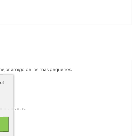
l mejor amigo de los más pequeños.
ros
os los días.