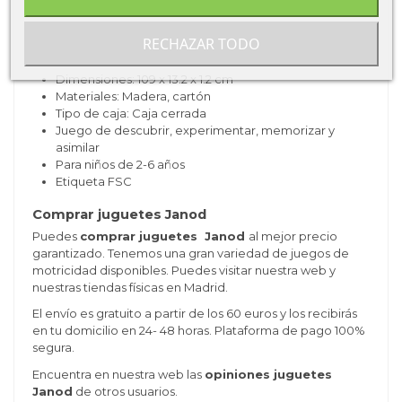
estímulo de madera y cartón FSC
Características de Puzle Mis Primeros
RECHAZAR TODO
Números Pure de Janod
Dimensiones: 109 x 13.2 x 1.2 cm
Materiales: Madera, cartón
Tipo de caja: Caja cerrada
Juego de descubrir, experimentar, memorizar y
asimilar
Para niños de 2-6 años
Etiqueta FSC
Comprar juguetes Janod
Puedes
comprar juguetes Janod
al mejor precio
garantizado. Tenemos una gran variedad de juegos de
motricidad disponibles. Puedes visitar nuestra web y
nuestras tiendas físicas en Madrid.
El envío es gratuito a partir de los 60 euros y los recibirás
en tu domicilio en 24- 48 horas. Plataforma de pago 100%
segura.
Encuentra en nuestra web las
opiniones juguetes
Janod
de otros usuarios.