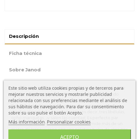
Descripción
Ficha técnica
Sobre Janod
Este sitio web utiliza cookies propias y de terceros para
Con este fantástico puzzle de cartón tu pequeño a partir
mejorar nuestros servicios y mostrarle publicidad
de dos años, podrá aprender a contar hasta 10 siendo
divertido y entretenido. El puzzle Mis Primeros Números
relacionada con sus preferencias mediante el análisis de
Pure de Janod también cuenta con unos animales que
sus hábitos de navegación. Para dar su consentimiento
ayudan al pequeño con su cuenta, es decir, tres libélulas,
sobre su uso pulse el botón Acepto.
ocho mariquitas...¡y salen las cuentas!. Es perfecto par
Más información
Personalizar cookies
desarrollar la motricidad fina. Montado mide más de un
metro de largo y viene con una práctica bolsa de algodón
para guardar los números después de jugar. Juguete de
ACEPTO